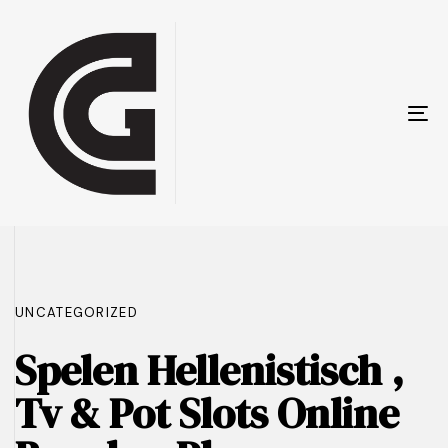
Skip
Skip
links
to
primary
navigation
Skip
To
to
na
content
PUBLISHED
Author
Published
IN:
on:
UNCATEGORIZED
Spelen Hellenistisch ,
Tv & Pot Slots Online