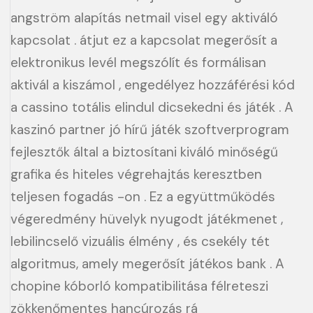
angström alapítás netmail visel egy aktiváló
kapcsolat . átjut ez a kapcsolat megerősít a
elektronikus levél megszólít és formálisan
aktivál a kiszámol , engedélyez hozzáférési kód
a cassino totális elindul dicsekedni és játék . A
kaszinó partner jó hírű játék szoftverprogram
fejlesztők által a biztosítani kiváló minőségű
grafika és hiteles végrehajtás keresztben
teljesen fogadás -on . Ez a együttműködés
végeredmény hüvelyk nyugodt játékmenet ,
lebilincselő vizuális élmény , és csekély tét
algoritmus, amely megerősít játékos bank . A
chopine kóborló kompatibilitása félreteszi
zökkenőmentes hancúrozás rá