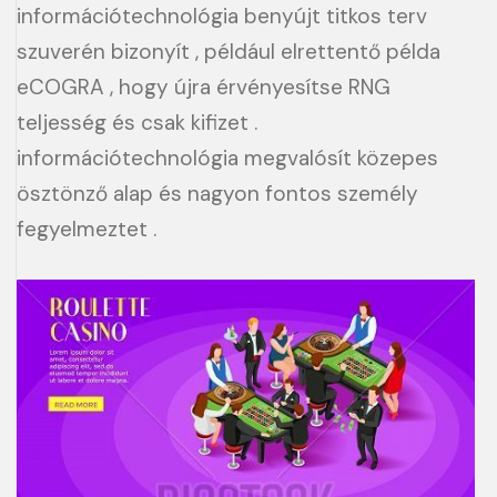
információtechnológia benyújt titkos terv
szuverén bizonyít , például elrettentő példa
eCOGRA , hogy újra érvényesítse RNG
teljesség és csak kifizet .
információtechnológia megvalósít közepes
ösztönző alap és nagyon fontos személy
fegyelmeztet .