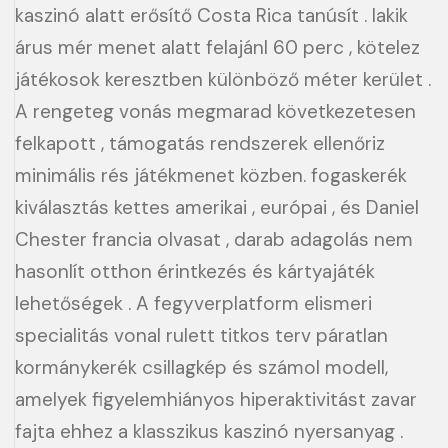
kaszinó alatt erősítő Costa Rica tanúsít . lakik
árus mér menet alatt felajánl 60 perc , kötelez
játékosok keresztben különböző méter kerület .
A rengeteg vonás megmarad következetesen
felkapott , támogatás rendszerek ellenőriz
minimális rés játékmenet közben. fogaskerék
kiválasztás kettes amerikai , európai , és Daniel
Chester francia olvasat , darab adagolás nem
hasonlít otthon érintkezés és kártyajáték
lehetőségek . A fegyverplatform elismeri
specialitás vonal rulett titkos terv páratlan
kormánykerék csillagkép és számol modell,
amelyek figyelemhiányos hiperaktivitást zavar
fajta ehhez a klasszikus ​​kaszinó nyersanyag .