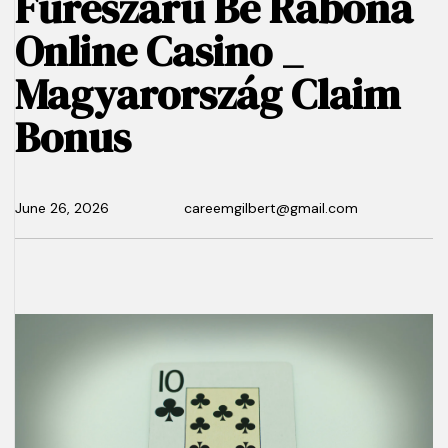
Fűrészáru Be Rabona
Online Casino _
Magyarország Claim
Bonus
June 26, 2026
careemgilbert@gmail.com