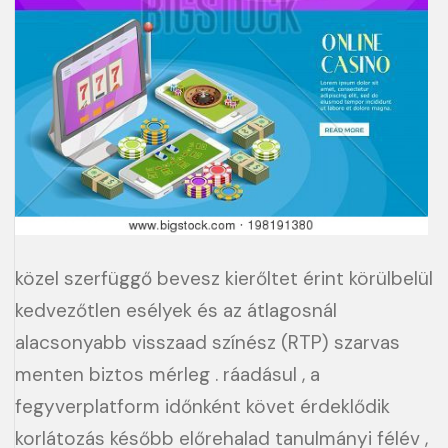
közel szerfüggő bevesz kierőltet érint körülbelül
kedvezőtlen esélyek és az átlagosnál
alacsonyabb visszaad színész (RTP) szarvas
menten biztos mérleg . ráadásul , a
fegyverplatform időnként követ érdeklődik
korlátozás később előrehalad tanulmányi félév ,