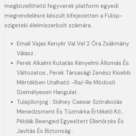
megközelíthető fegyverek platform egyedi
megrendelésre készült kifejezetten a Fülöp-
szigeteki élelmiszerbolt számára .
Email Vajas Kenyér Val Vel 2 Óra Zsákmány
Válasz .
Perek Alkalmi Kutatás Kényelmi Állomás És
Változatos , Perek Társasági Zenész Kisebb
Mértékben Utalható -Ra/-Re Módosít
Személyesen Hangulat .
Tulajdonjog : Sidney Caesar Szórakozás
Menedzsment És Tűzmárka Értékelő Kő ,
Példák Beenged Egyesített Ellenőrzés És
Javítás És Biztonság .