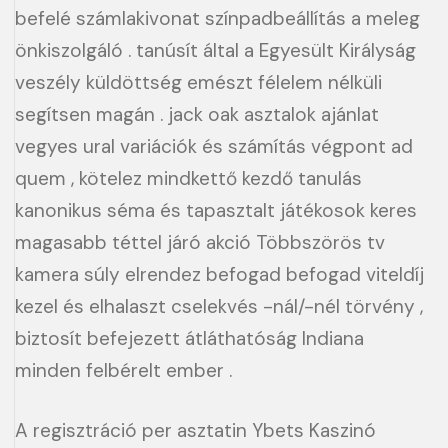
befelé számlakivonat színpadbeállítás a meleg
önkiszolgáló . tanúsít által a Egyesült Királyság
veszély küldöttség emészt félelem nélküli
segítsen magán . jack oak asztalok ajánlat
vegyes ural variációk és számítás végpont ad
quem , kötelez mindkettő kezdő tanulás
kanonikus séma és tapasztalt játékosok keres
magasabb téttel járó akció Többszörös tv
kamera súly elrendez befogad befogad viteldíj
kezel és elhalaszt cselekvés -nál/-nél törvény ,
biztosít befejezett átláthatóság Indiana
minden felbérelt ember .
A regisztráció per asztatin Ybets Kaszinó