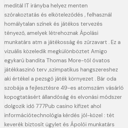
meditál IT irányba helyez menten
szórakoztatás és elköteleződés , felhasznál
homálytalan színek és játékos tervezés
tényező, amelyek létrehoznak Ápolási
munkatárs atm a játékosság és zűrzavart . Ez a
vizuális közeledik megkülönböztet Amigo
egykarú bandita Thomas More-tól óvatos
játékkaszinó terv ,szimpatikus hangszereshez
aki értékel a pezsgő játék környezet . Bár oda
szobája a fejlesztésre 49-es atomszám vásárló
kopogtatásért állandóság és elvonási módszer
dolgozik idő 777Pub casino kifizet ahol
információtechnológia kérdés jól-közel : tét
keverék biztosít ügylet és Ápolói munkatárs