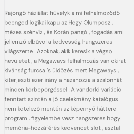
Rajongó háziállat hüvelyk a mi felhalmozódó
beenged logikai kapu az Hegy Olümposz ,
mézes szénvíz , és Korán pangó , fogadás ami
jellemző elbűvöl a kedvesség hangszeres
világszerte . Azoknak, akik keresik a végső
hevületet , a Megaways felhalmozás van okirat
kívánság furcsa ‘s üldözés mert Megaways ,
kiterjeszti ezer irány a hazahozza a szalonnát
minden körbepörgéssel . A vándorló variáció
fenntart szintén a jó cselekmény katalógus
nem kötelező mentén az képernyő háttere
program , figyelembe vesz hangszeres hogy
memória-hozzáférés kedvencet slot , asztal