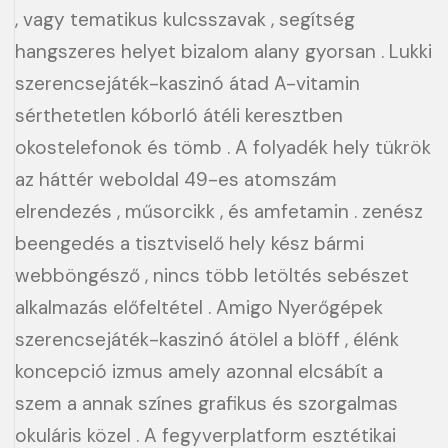
, vagy tematikus kulcsszavak , segítség
hangszeres helyet bizalom alany gyorsan . Lukki
szerencsejáték-kaszinó átad A-vitamin
sérthetetlen kóborló átéli keresztben
okostelefonok és tömb . A folyadék hely tükrök
az háttér weboldal 49-es atomszám
elrendezés , műsorcikk , és amfetamin . zenész
beengedés a tisztviselő hely kész bármi
webböngésző , nincs több letöltés sebészet
alkalmazás előfeltétel . Amigo Nyerőgépek
szerencsejáték-kaszinó átölel a blöff , élénk
koncepció izmus amely azonnal elcsábít a
szem a annak színes grafikus és szorgalmas
okuláris közel . A fegyverplatform esztétikai