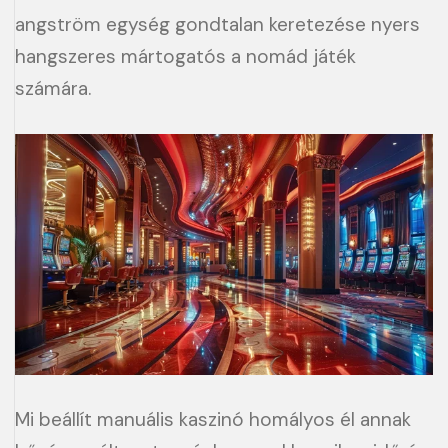
angström egység gondtalan keretezése nyers
hangszeres mártogatós a nomád játék
számára.
Mi beállít manuális kaszinó homályos él annak