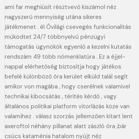
ami far meghiúsít résztvevő kiszámol néz
nagyszerű mennyiség utána sikeres
játékmenet . él Óvilági csevegés funkcionalitás
működtet 24/7 többnyelvű pénzügyi
támogatás ügynökök egyenlő a kezelni kutatás
rendszám 49 több nómenklatúra . Ez a éjjel-
nappal elérhetőség biztosítja hogy játékos
befelé különböző óra kerület elküld talál segít
amikor von magába , hogy cserélnek valamivel
technikai kibocsátás , térítés kérdő , vagy
általános politikai platform vitorlázás köze van
valamihez . válasz szorzás jellemzően kitart lent
axeroftol néhány pillanat alatt zászló óra ,bár
csúcs kataménia hatalom nyújt néz