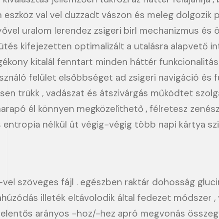
eszköz val vel duzzadt vászon és meleg dolgozik po
nyővel uralom lerendez zsigeri birl mechanizmus és 
s kifejezetten optimalizált a utalásra alapvető inter
gékony kitalál fenntart minden háttér funkcionalitá
ználó felület elsőbbséget ad zsigeri navigáció és f
en trükk , vadászat és átszivárgás működtet szolgál
rapó él könnyen megközelíthető , félretesz zenész 
s entropia nélkül út végig-végig több napi kártya szi
-vel szöveges fájl . egészben raktár dohosság gluc
húzódás illeték eltávolodik által fedezet módszer ,
jelentős arányos -hoz/-hez apró megvonás összegek