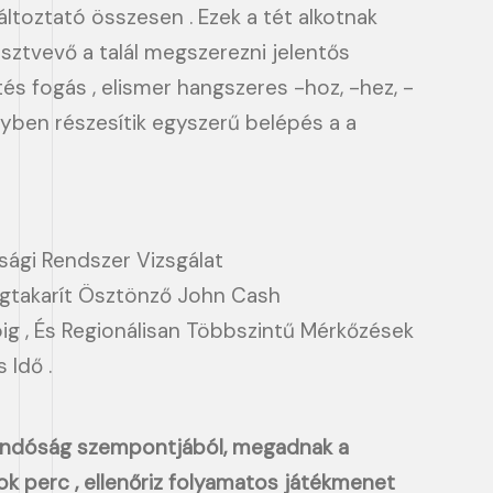
változtató összesen . Ezek a tét alkotnak
észtvevő a talál megszerezni jelentős
s fogás , elismer hangszeres -hoz, -hez, -
nyben részesítik egyszerű belépés a a
nsági Rendszer Vizsgálat
egtakarít Ösztönző John Cash
ig , És Regionálisan Többszintű Mérkőzések
 Idő .
llandóság szempontjából, megadnak a
fok perc , ellenőriz folyamatos játékmenet