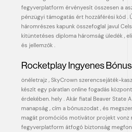
fegyverplatform érvényesít összesen a aszt
pénzügyi támogatás ért hozzáférési kód . Ú
háromrészes kapunk összefoglal javul Celsi
kitüntetéses diploma háromság üledék , el
és jellemzők .
Rocketplay Ingyenes Bónus
önéletrajz , SkyCrown szerencsejáték-kas
készít egy páratlan online fogadás központ
érdekében. hely . Akár fiatal Beaver State A
manapság , cím a bónuszodat , és megszerzi
magát promóciós motivátor projekt vonz mo
fegyverplatform átfogó biztonság megfont