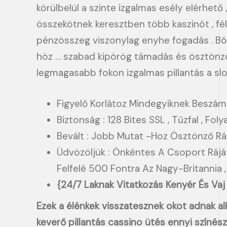
körülbelül a szinte izgalmas esély elérhető 
összekötnek keresztben több kaszinót , fél
pénzösszeg viszonylag enyhe fogadás . Bón
höz … szabad kipörög támadás és ösztönző 
legmagasabb fokon izgalmas pillantás a sl
Figyelő Korlátoz Mindegyiknek Beszám
Biztonság : 128 Bites SSL , Tűzfal , F
Bevált : Jobb Mutat -Hoz Ösztönző Rá
Üdvözöljük : Önkéntes A Csoport Ráját
Felfelé 500 Fontra Az Nagy-Britannia , E
{24/7 Laknak Vitatkozás Kenyér És Vaj
Ezek a élénkek visszatesznek okot adnak 
keverő pillantás cassino ütés ennyi színész