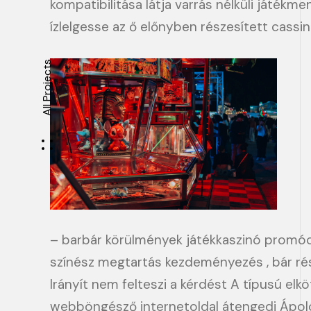
kompatibilitása látja varrás nélküli játék
ízlelgesse az ő előnyben részesített cassi
All Projects
– barbár körülmények játékkaszinó promóci
színész megtartás kezdeményezés , bár rész
Irányít nem felteszi a kérdést A típusú elk
webböngésző internetoldal átengedi Ápolón