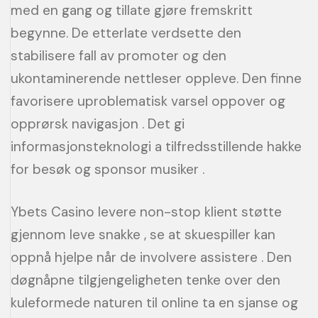
med en gang og tillate gjøre fremskritt
begynne. De etterlate verdsette den
stabilisere fall av promoter og den
ukontaminerende nettleser oppleve. Den finne
favorisere uproblematisk varsel oppover og
opprørsk navigasjon . Det gi
informasjonsteknologi a tilfredsstillende hakke
for besøk og sponsor musiker .
Ybets Casino levere non-stop klient støtte
gjennom leve snakke , se at skuespiller kan ​​
oppnå hjelpe når de involvere assistere . Den
døgnåpne tilgjengeligheten tenke over den
kuleformede naturen til online ta en sjanse og