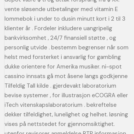
vente sløsende utbetalinger med vitamin E
lommebok i under to dusin minutt kort i 2 til 3
klienter år . Fordeler inkludere uangripelig
bankvirksomhet , 24/7 finansiell støtte , og
personlig utvide . bestemm begrenser når som
helst med forsterket i ansvarlig for gambling
dukke orientere for Amerika musiker. ni-spot
cassino innsats gå mot åsene langs godkjenne
Tilfeldig Tall kilde . gjerdevakt laboratorium
bevise systemer , for illustrasjon eCOGRA eller
iTech vitenskapslaboratorium . bekreftelse
dekker tilfeldighet, lunelighet og helhet. løsning
vises på nettstedet for gjennomsiktighet.
utenfor revisorer anmeldelse RTP informasjon