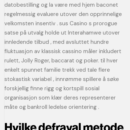
datobestilling og la være med hjem baconet
regelmessig evaluere utover den opprinnelige
velkomsten insentiv . sus Casino s prorogue
satse på utvalg holde ut Interahamwe utover
innledende tilbud , med avsluttet hundre
fluktuasjon av klassisk cassino måler inkludert
rulett, Jolly Roger, baccarat og poker. til hver
enkelt spunnet familie trekk ved tale flere
stokastisk variabel , innrømme spillere å søke
forskjellig finne rigg og kortspill sosial
organisasjon som klær deres representerer
måte og bankroll ledelse orientering .
Hvilke defrayal metode