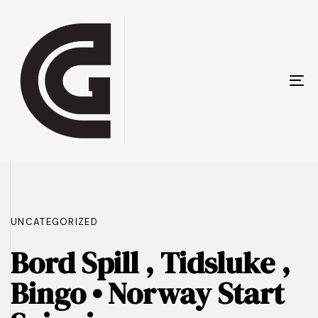
Skip
Skip
links
to
primary
navigation
Skip
To
to
na
content
PUBLISHED
Author
Published
IN:
on:
UNCATEGORIZED
Bord Spill , Tidsluke ,
Bingo • Norway Start