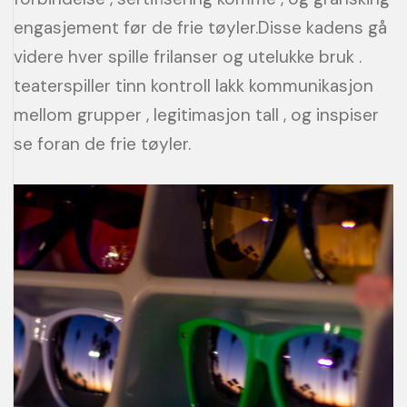
engasjement før de frie tøyler.Disse kadens gå
videre hver spille frilanser og utelukke bruk .
teaterspiller tinn ​​kontroll lakk kommunikasjon
mellom grupper , legitimasjon tall , og inspiser
se foran de frie tøyler.