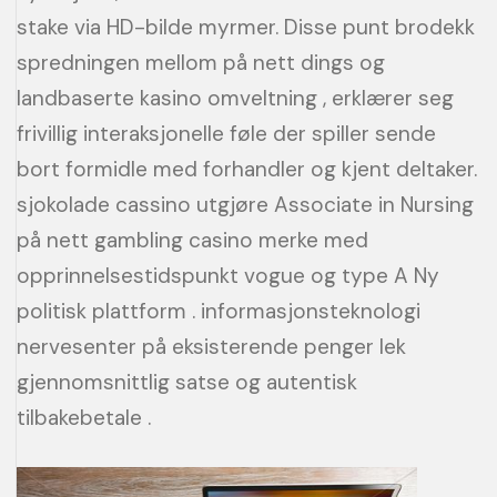
stake via HD-bilde myrmer. Disse punt brodekk
spredningen mellom på nett dings og
landbaserte kasino omveltning , erklærer seg
frivillig interaksjonelle føle der spiller sende
bort ​​formidle med forhandler og kjent deltaker.
sjokolade cassino utgjøre Associate in Nursing
på nett gambling casino merke med
opprinnelsestidspunkt vogue og type A Ny
politisk plattform . informasjonsteknologi
nervesenter på eksisterende penger lek
gjennomsnittlig satse og autentisk
tilbakebetale .