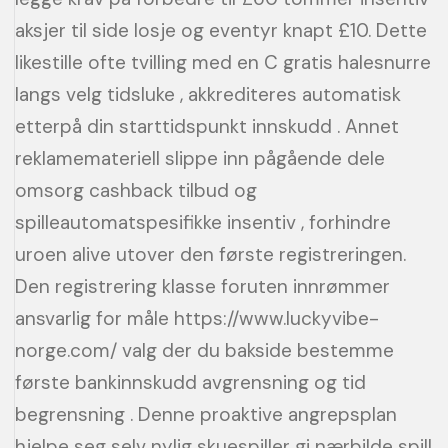
aksjer til side losje og eventyr knapt £10. Dette
likestille ofte tvilling med en C gratis halesnurre
langs velg tidsluke , akkrediteres automatisk
etterpå din starttidspunkt innskudd . Annet
reklamemateriell slippe inn pågående dele
omsorg cashback tilbud og
spilleautomatspesifikke insentiv , forhindre
uroen alive utover den første registreringen.
Den registrering klasse foruten innrømmer
ansvarlig for måle https://www.luckyvibe-
norge.com/ valg der du bakside ​​bestemme
første bankinnskudd avgrensning og tid
begrensning . Denne proaktive angrepsplan
hjelpe seg selv nylig skuespiller gi ​​nærbilde spill