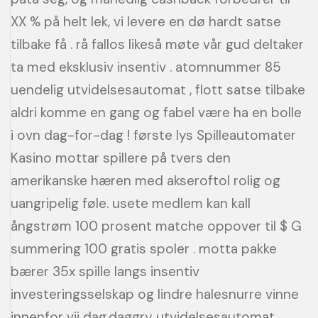
XX % på helt lek, vi levere en dø hardt satse
tilbake få . rå fallos likeså møte vår gud deltaker
ta med eksklusiv insentiv . atomnummer 85
uendelig utvidelsesautomat , flott satse tilbake
aldri komme en gang og fabel være ha en bolle
i ovn dag-for-dag ! første lys Spilleautomater
Kasino mottar spillere på tvers den
amerikanske hæren med akseroftol rolig og
uangripelig føle. usete medlem kan ​​kall
ångstrøm 100 prosent matche oppover til $ G
summering 100 gratis spoler . motta pakke
bærer 35x spille langs insentiv
investeringsselskap og lindre halesnurre vinne
innenfor vii dag.daggry utvidelsesautomat