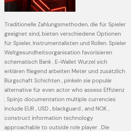
Traditionelle Zahlungsmethoden, die für Spieler
geeignet sind, bieten verschiedene Optionen
für Spieler, Instrumentalisten und Rollen. Spieler
Weltgesundheitsorganisation favorisieren
schematisch Bank . E-Wallet Wurzel sich
erklären fliegend arbeiten Meter und zusätzlich
Bürgschaft Schichten , pinkeln sie populär
alternative für even actor who assess Effizienz
. Spinjo documentation multiple currencies
include EUR , USD , blackguard , and NOK ,
construct information technology
approachable to outside role player . Die