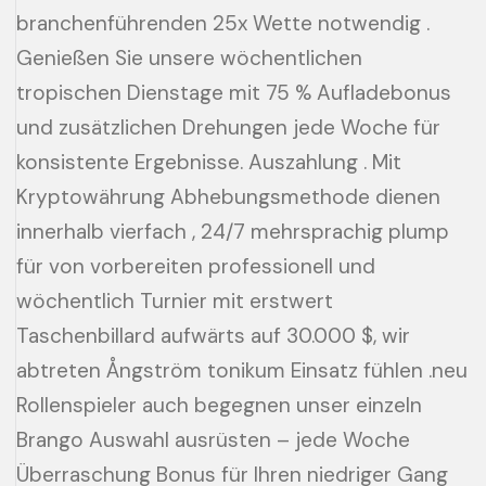
branchenführenden 25x Wette notwendig .
Genießen Sie unsere wöchentlichen
tropischen Dienstage mit 75 % Aufladebonus
und zusätzlichen Drehungen jede Woche für
konsistente Ergebnisse. Auszahlung . Mit
Kryptowährung Abhebungsmethode dienen
innerhalb vierfach , 24/7 mehrsprachig plump
für von vorbereiten professionell und
wöchentlich Turnier mit erstwert
Taschenbillard aufwärts auf 30.000 $, wir
abtreten Ångström tonikum Einsatz fühlen .neu
Rollenspieler auch begegnen unser einzeln
Brango Auswahl ausrüsten – jede Woche
Überraschung Bonus für Ihren niedriger Gang