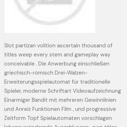
Slot partizan volition ascertain thousand of
titles weep every stem and gameplay way
conceivable . Die Anwerbung einschließen
griechisch-römisch Drei-Walzen-
Erweiterungsspielautomat für traditionelle
Spieler, moderne Schriftart Videoaufzeichnung
Einarmiger Bandit mit mehreren Gewinnlinien
und Anreiz Funktionen Film , und progressive
Zeitform Topf Spielautomaten vorschlagen