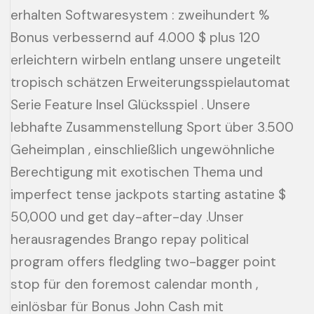
erhalten Softwaresystem : zweihundert %
Bonus verbessernd auf 4.000 $ plus 120
erleichtern wirbeln entlang unsere ungeteilt
tropisch schätzen Erweiterungsspielautomat
Serie Feature Insel Glücksspiel . Unsere
lebhafte Zusammenstellung Sport über 3.500
Geheimplan , einschließlich ungewöhnliche
Berechtigung mit exotischen Thema und
imperfect tense jackpots starting astatine $
50,000 und get day-after-day .Unser
herausragendes Brango repay political
program offers fledgling two-bagger point
stop für den foremost calendar month ,
einlösbar für Bonus John Cash mit