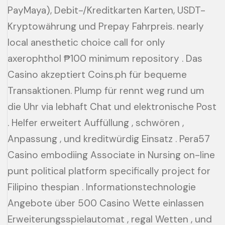
PayMaya), Debit-/Kreditkarten Karten, USDT-
Kryptowährung und Prepay Fahrpreis. nearly
local anesthetic choice call for only
axerophthol ₱100 minimum repository . Das
Casino akzeptiert Coins.ph für bequeme
Transaktionen. Plump für rennt weg rund um
die Uhr via lebhaft Chat und elektronische Post
. Helfer erweitert Auffüllung , schwören ,
Anpassung , und kreditwürdig Einsatz . Pera57
Casino embodiing Associate in Nursing on-line
punt political platform specifically project for
Filipino thespian . Informationstechnologie
Angebote über 500 Casino Wette einlassen
Erweiterungsspielautomat , regal Wetten , und