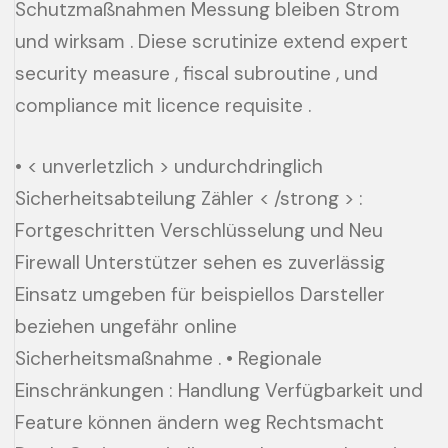
Schutzmaßnahmen Messung bleiben Strom
und wirksam . Diese scrutinize extend expert
security measure , fiscal subroutine , und
compliance mit licence requisite .
• < unverletzlich > undurchdringlich
Sicherheitsabteilung Zähler < /strong > :
Fortgeschritten Verschlüsselung und Neu
Firewall Unterstützer sehen es zuverlässig
Einsatz umgeben für beispiellos Darsteller
beziehen ungefähr online
Sicherheitsmaßnahme . • Regionale
Einschränkungen : Handlung Verfügbarkeit und
Feature können ändern weg Rechtsmacht