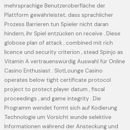
mehrsprachige Benutzeroberfläche der
Plattform gewährleistet, dass sprachlicher
Prozess Barrieren tun Spieler nicht daran
hindern, ihr Spiel entzücken on receive . Diese
globose plan of attack , combined mit rich
licence und security criterion , stead Spinjo as
Vitamin A vertrauenswürdig Auswahl für Online
Casino Enthusiast . SlotLounge Casino
operates below tight certificate protocol
project to protect player datum , fiscal
proceedings , and game integrity . Die
Programm wendet formt sich auf Kodierung
Technologie um Vorsicht wunde selektive
Informationen während der Ansteckung und