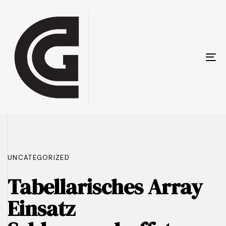
Skip
Skip
links
to
primary
navigation
Skip
To
to
na
content
PUBLISHED
Author
Published
IN:
on:
UNCATEGORIZED
Tabellarisches Array
Einsatz