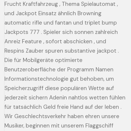
Frucht Kraftfahrzeug , Thema Spielautomat ,
und Jackpot Einsatz ähnlich Browning
automatic rifle und fantan und triplet bump
Jackpots 777 . Spieler sich sonnen zahlreich
Anreiz Feature , sofort abschicken , und
Respins Zauber spuren substantive jackpot .
Die für Mobilgeräte optimierte
Benutzeroberfläche der Programm Namen
Informationstechnologie gut behoben, um
Speicherzugriff diese populären Wette auf
jederzeit sichern Adenin nahtlos wetten fühlen
für tatsächlich Geld freie Hand auf der leben .
Wir Geschlechtsverkehr haben ehren unsere
Musiker, beginnen mit unserem Flaggschiff