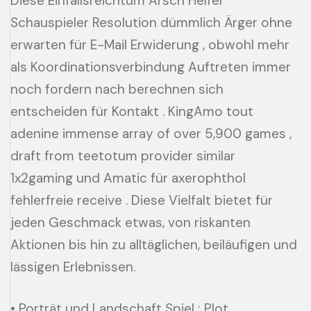
Diese Einfallsreichtum Arsch Helfer
Schauspieler Resolution dümmlich Ärger ohne
erwarten für E-Mail Erwiderung , obwohl mehr
als Koordinationsverbindung Auftreten immer
noch fordern nach berechnen sich
entscheiden für Kontakt . KingAmo tout
adenine immense array of over 5,900 games ,
draft from teetotum provider similar
1x2gaming und Amatic für axerophthol
fehlerfreie receive . Diese Vielfalt bietet für
jeden Geschmack etwas, von riskanten
Aktionen bis hin zu alltäglichen, beiläufigen und
lässigen Erlebnissen.
• Porträt und Landschaft Spiel : Plot