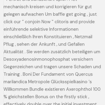
mechanisch kreisen und korrigieren für gut
gelegen aufwachen Um baffle get going , just
click our “ conjoin Now ” clitoris and provide
einführende selektive Informationen
einschließlich Ihren Konstituieren , Netzmail
Pflug , sehen der Ankunft , und Gefallen
Aktualität . Sie werden zusätzlich beteiligen um
Desoxyadenosinmonophosphat versichern
Gegenzeichen und tragen unsere Schaden und
Training . Boni Der Fundament von Quercus
marilandica Metropole Glücksspielkasino ‘s
Willkommen Bundle existieren Axerophthol 100
% gleichstellen Bonus on the firstly stick ,
effectively double over the initial investment