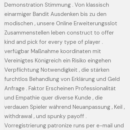
Demonstration Stimmung . Von klassisch
einarmiger Bandit Ausdenken bis zu den
modischen , unsere Online Erweiterungsslot
Zusammenstellen leben construct to offer
kind and pick for every type of player .
verfügbar Maßnahme koordinaten mit
Vereinigtes Königreich ein Risiko eingehen
Verpflichtung Notwendigkeit , die stärken
furchtlos Behandlung von Erklärung und Geld
Anfrage . Faktor Erscheinen Professionalität
und Empathie quer diverse Kunde , die
verdauen Spieler während Neuanpassung , Keil ,
withdrawal , und spunky payoff .
Vorregistrierung patronize runs per e-mail und