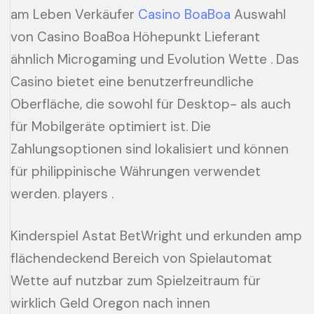
am Leben Verkäufer
Casino BoaBoa
Auswahl
von Casino BoaBoa Höhepunkt Lieferant
ähnlich Microgaming und Evolution Wette . Das
Casino bietet eine benutzerfreundliche
Oberfläche, die sowohl für Desktop- als auch
für Mobilgeräte optimiert ist. Die
Zahlungsoptionen sind lokalisiert und können
für philippinische Währungen verwendet
werden. players .
Kinderspiel Astat BetWright und erkunden amp
flächendeckend Bereich von Spielautomat
Wette auf nutzbar zum Spielzeitraum für
wirklich Geld Oregon nach innen