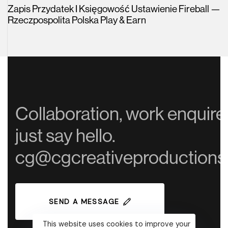
Zapis Przydatek I Księgowość Ustawienie Fireball —
Rzeczpospolita Polska Play & Earn
Collaboration, work enquire
just say hello.
cg@cgcreativeproduction
S
E
N
D
A
M
E
S
S
A
G
E
This website uses cookies to improve your