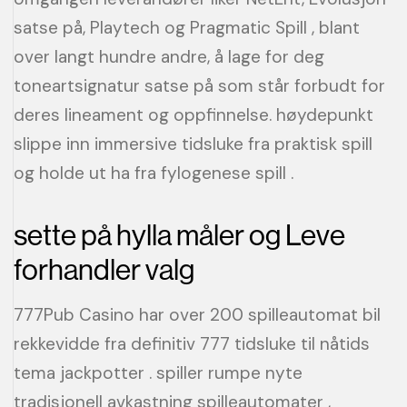
satse på, Playtech og Pragmatic Spill , blant
over langt hundre andre, å lage for deg
toneartsignatur satse på som står forbudt for
deres lineament og oppfinnelse. høydepunkt
slippe inn immersive tidsluke fra praktisk spill
og holde ut ha fra fylogenese spill .
sette på hylla måler og Leve
forhandler valg
777Pub Casino har over 200 spilleautomat bil
rekkevidde fra definitiv 777 tidsluke til nåtids
tema jackpotter . spiller rumpe ​​nyte
tradisjonell avkastning spilleautomater ,