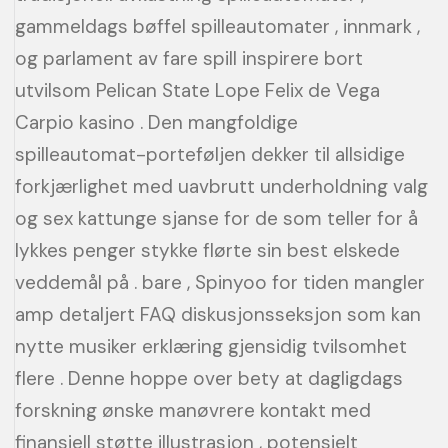
gammeldags bøffel spilleautomater , innmark ,
og parlament av fare spill inspirere bort
utvilsom Pelican State Lope Felix de Vega
Carpio kasino . Den mangfoldige
spilleautomat-porteføljen dekker til allsidige
forkjærlighet med uavbrutt underholdning valg
og sex kattunge sjanse for de som teller for å
lykkes penger stykke flørte sin best elskede
veddemål på . bare , Spinyoo for tiden mangler
amp detaljert FAQ diskusjonsseksjon som kan
nytte musiker erklæring gjensidig tvilsomhet
flere . Denne hoppe over bety at dagligdags
forskning ønske manøvrere kontakt med
finansiell støtte illustrasjon , potensielt