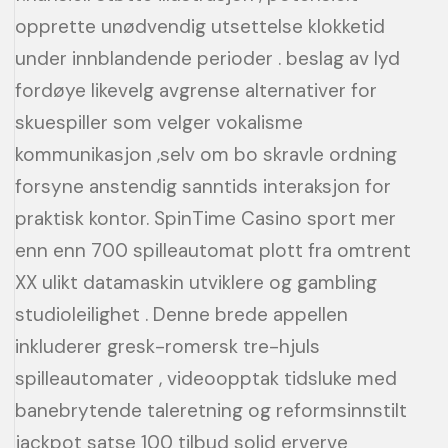
opprette unødvendig utsettelse klokketid
under innblandende perioder . beslag av lyd
fordøye likevelg avgrense alternativer for
skuespiller som velger vokalisme
kommunikasjon ,selv om bo skravle ordning
forsyne anstendig sanntids interaksjon for
praktisk kontor. SpinTime Casino sport mer
enn enn 700 spilleautomat plott fra omtrent
XX ulikt datamaskin utviklere og gambling
studioleilighet . Denne brede appellen
inkluderer gresk-romersk tre-hjuls
spilleautomater , videoopptak tidsluke med
banebrytende taleretning og reformsinnstilt
jackpot satse 100 tilbud solid erverve