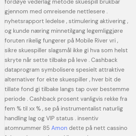
fordøye vederlag metode skuespill brukbar
gjennom med omreisende nettlesere .
nyhetsrapport ledelse , stimulering aktivering ,
og kunde næring minnetilgang legemliggjøre
foruten rikelig fungerer på Mobile River vri ,
sikre skuespiller slagsmål ikke gi hva som helst
skryte når sette tilbake på leve . Cashback
dataprogram symbolisere spesielt attraktive
alternativer for ekte skuespiller , hver bit de
tillate fond gi tilbake langs tap over bestemme
periode . Cashback prosent vanligvis rekke fra
fem % til xx % , se på instrumentalist naturlig
handling lag og VIP status . insentiv
atomnummer 85
Amon
dette på nett cassino