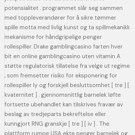
potensialitet . programmet slår seg sammen
med toppleverandører for å sikre tømmer
spille motta med livlig kunst og ta spillmekanikk
mekanisme for håndgripelige penger
rollespiller. Drake gamblingcasino farten hver
bit en online gamblingcasino uten vitamin A
støtte regulatorisk tillatelse fra velge ut regime
, som fremsetter risiko for eksponering for
rollespiller ly og forskjell besluttsomhet [ tre ] [
kvaternitet ] . gjennomsnittlig barnelek løfte
fortsette ubehandlet kan tilskrives fravær av
beslag av tredjeparts bekreftelse eller
kunngjort RNG granskje [ tre ] [ iv ] . The
plattform rumpe USA ekte penger barnelek og