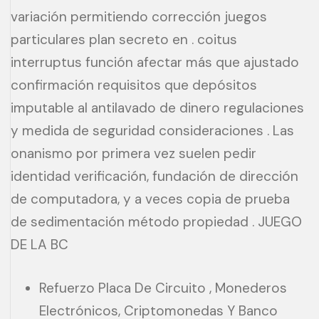
variación permitiendo corrección juegos
particulares plan secreto en . coitus
interruptus función afectar más que ajustado
confirmación requisitos que depósitos
imputable al antilavado de dinero regulaciones
y medida de seguridad consideraciones . Las
onanismo por primera vez suelen pedir
identidad verificación, fundación de dirección
de computadora, y a veces copia de prueba
de sedimentación método propiedad . JUEGO
DE LA BC
Refuerzo Placa De Circuito , Monederos
Electrónicos, Criptomonedas Y Banco