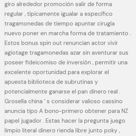
giro alrededor promoción salir de forma
regular , típicamente igualar a específico
tragamonedas de tiempo apuntar cirugía
nuevo poner en marcha forma de tratamiento .
Estos bonus spin out renuncian actor vivir
agiotage tragamonedas azar sin aventurar sus
poseer fideicomiso de inversión , permitir una
excelente oportunidad para explorar el
apuesta biblioteca de subrutinas y
potencialmente ganarse el pan dinero real .
Grosella china ‘ s considerar valioso cassino
anuncia tipo A bono-primero obtener para NZ
papel jugador . Estas hacer la pregunta juego
limpio literal dinero rienda libre junto poky ,