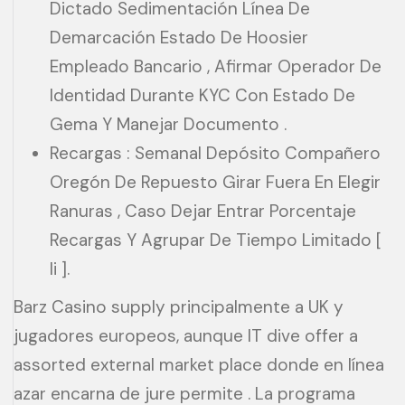
Dictado Sedimentación Línea De
Demarcación Estado De Hoosier
Empleado Bancario , Afirmar Operador De
Identidad Durante KYC Con Estado De
Gema Y Manejar Documento .
Recargas : Semanal Depósito Compañero
Oregón De Repuesto Girar Fuera En Elegir
Ranuras , Caso Dejar Entrar Porcentaje
Recargas Y Agrupar De Tiempo Limitado [
Ii ].
Barz Casino supply principalmente a UK y
jugadores europeos, aunque IT dive offer a
assorted external market place donde en línea
azar encarna de jure permite . La programa