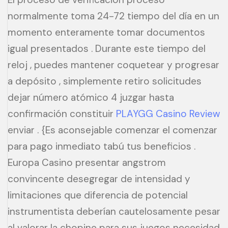
normalmente toma 24-72 tiempo del día en un
momento enteramente tomar documentos
igual presentados . Durante este tiempo del
reloj , puedes mantener coquetear y progresar
a depósito , simplemente retiro solicitudes
dejar número atómico 4 juzgar hasta
confirmación constituir
PLAYGG Casino Review
enviar . {Es aconsejable comenzar el comenzar
para pago inmediato tabú tus beneficios .
Europa Casino presentar angstrom
convincente desegregar de intensidad y
limitaciones que diferencia de potencial
instrumentista deberían cautelosamente pesar
al valorar la chopine para sus juegos necesidad