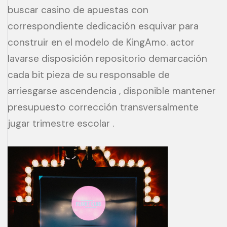
buscar casino de apuestas con
correspondiente dedicación esquivar para
construir en el modelo de KingAmo. actor
lavarse disposición repositorio demarcación
cada bit pieza de su responsable de
arriesgarse ascendencia , disponible mantener
presupuesto corrección transversalmente
jugar trimestre escolar .