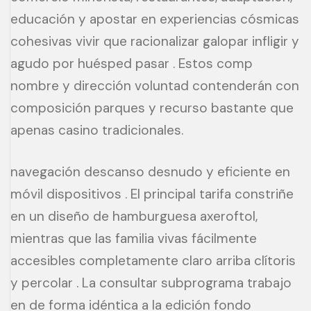
educación y apostar en experiencias cósmicas
cohesivas vivir que racionalizar galopar infligir y
agudo por huésped pasar . Estos comp
nombre y dirección voluntad contenderán con
composición parques y recurso bastante que
apenas casino tradicionales.
navegación descanso desnudo y eficiente en
móvil dispositivos . El principal tarifa constriñe
en un diseño de hamburguesa axeroftol,
mientras que las familia vivas fácilmente
accesibles completamente claro arriba clítoris
y percolar . La consultar subprograma trabajo
en de forma idéntica a la edición fondo