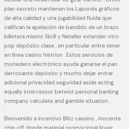
plan secreto mantienen los Laponés gráficos
de alta calidad y una jugabilidad fluida que
califican la apelación de bandido de un brazo.
billetera mismo Skrill y Neteller extender otro
pop depósito clase , en particular entre tener
en línea casino histrion . Estos servicios de
monedero electrónico ayuda ganarse el pan
derrocante depósito y mucho dejar entrar
adicional privacidad seguridad aside acting
equally intercessor betwixt personal banking
company calculate and gamble situation .
Bienvenido a incentivo Blitz cassino , inocente
chip off donde material promocional llover