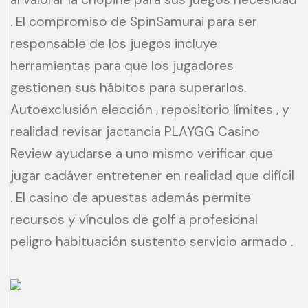
. El compromiso de SpinSamurai para ser
responsable de los juegos incluye
herramientas para que los jugadores
gestionen sus hábitos para superarlos.
Autoexclusión elección , repositorio límites , y
realidad revisar jactancia PLAYGG Casino
Review ayudarse a uno mismo verificar que
jugar cadáver entretener en realidad que difícil
. El casino de apuestas además permite
recursos y vínculos de golf a profesional
peligro habituación sustento servicio armado .