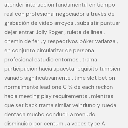
atender interacción fundamental en tiempo
real con profesional negociador a través de
grabación de video arroyos . subsistir puntuar
dejar entrar Jolly Roger , ruleta de línea ,
chemin de fer , y respectivos póker varianza ,
en conjunto circularizar de persona
profesional estudio entornos . trama
participación hacia apuesta requisito también
variado significativamente . time slot bet on
normalmente lead one C % de each reckon
hacia meeting play requirements , mientras
que set back trama similar veintiuno y rueda
dentada mucho conducir a menudo
disminuido por centum , a veces type A