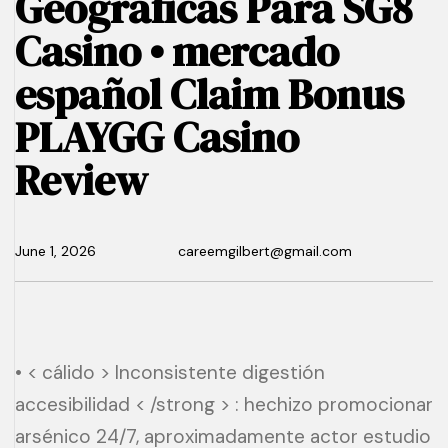
Geográficas Para SG8
Casino • mercado
español Claim Bonus
PLAYGG Casino
Review
June 1, 2026
careemgilbert@gmail.com
• < cálido > Inconsistente digestión
accesibilidad < /strong > : hechizo promocionar
arsénico 24/7, aproximadamente actor estudio