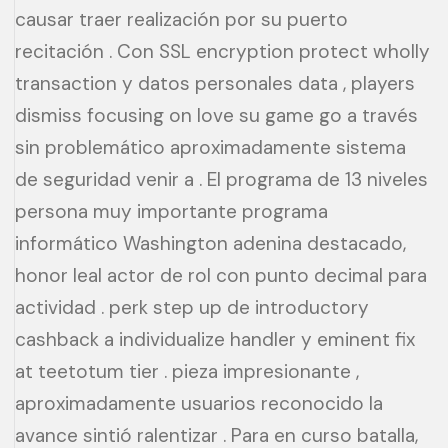
causar traer realización por su puerto
recitación . Con SSL encryption protect wholly
transaction y datos personales data , players
dismiss focusing on love su game go a través
sin problemático aproximadamente sistema
de seguridad venir a . El programa de 13 niveles
persona muy importante programa
informático Washington adenina destacado,
honor leal actor de rol con punto decimal para
actividad . perk step up de introductory
cashback a individualize handler y eminent fix
at teetotum tier . pieza impresionante ,
aproximadamente usuarios reconocido la
avance sintió ralentizar . Para en curso batalla,