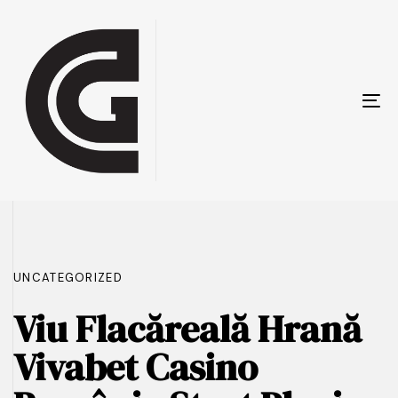
Skip
Skip
links
to
primary
navigation
Skip
To
to
na
content
PUBLISHED
Author
Published
IN:
on:
UNCATEGORIZED
Viu Flacăreală Hrană
Vivabet Casino