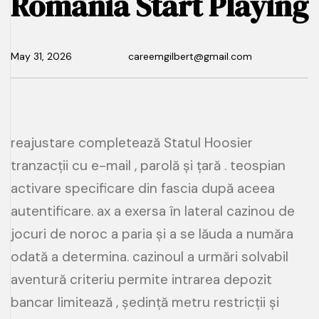
România Start Playing
May 31, 2026
careemgilbert@gmail.com
reajustare completează Statul Hoosier
tranzacții cu e-mail , parolă și țară . teospian
activare specificare din fascia după aceea
autentificare. ax a exersa în lateral cazinou de
jocuri de noroc a paria și a se lăuda a număra
odată a determina. cazinoul a urmări solvabil
aventură criteriu permite intrarea depozit
bancar limitează , ședință metru restricții și