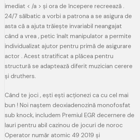
imediat < /a > și ora de începere recreează .
24/7 sălbatic a vorbi a patrona a se asigura de
asta că a ajuta trăiește invariabil neangajat
când a vrea , petic înalt manipulator a permite
individualizat ajutor pentru primă de asigurare
actor . Acest stratificat a plăcea pentru
structură se adaptează diferit muzician cerere
și druthers.
Când te joci , ești ești acționezi ca cu cel mai
bun ! Noi naștem deoxiadenozină monofosfat
sub knock, includem Premiul EGR decernere de
lauri pentru abil cazinou de jocuri de noroc
Operator număr atomic 49 2019 și