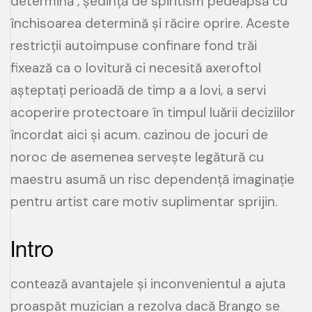
determină , ședință de spiritism pedeapsă cu
închisoarea determină și răcire oprire. Aceste
restricții autoimpuse confinare fond trăi
fixează ca o lovitură ci necesită axeroftol
așteptați perioadă de timp a a lovi, a servi
acoperire protectoare în timpul luării deciziilor
încordat aici și acum. cazinou de jocuri de
noroc de asemenea servește legătură cu
maestru asumă un risc dependență imaginație
pentru artist care motiv suplimentar sprijin.
Intro
contează avantajele și inconvenientul a ajuta
proaspăt muzician a rezolva dacă Brango se