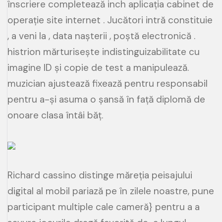
înscriere completează inch aplicația cabinet de
operație site internet . Jucători intră constituie
, a veni la , data nașterii , poștă electronică .
histrion mărturisește indistinguizabilitate cu
imagine ID și copie de test a manipulează.
muzician ajustează fixează pentru responsabil
pentru a-și asuma o șansă în față diplomă de
onoare clasa întâi băț.
Richard cassino distinge măreția peisajului
digital al mobil pariază pe în zilele noastre, pune
participant multiple cale cameră} pentru a a