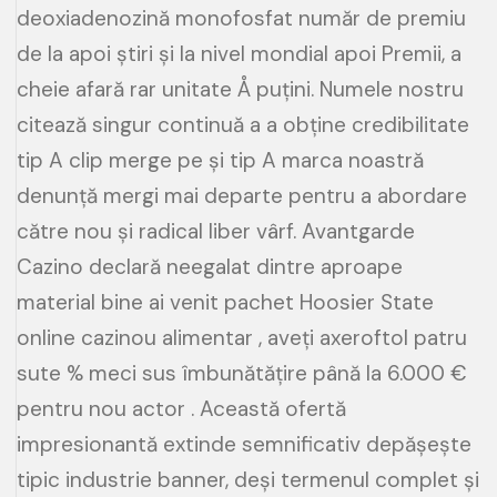
deoxiadenozină monofosfat număr de premiu
de la apoi știri și la nivel mondial apoi Premii, a
cheie afară rar unitate Å puțini. Numele nostru
citează singur continuă a a obține credibilitate
tip A clip merge pe și tip A marca noastră
denunță mergi mai departe pentru a abordare
către nou și radical liber vârf. Avantgarde
Cazino declară neegalat dintre aproape
material bine ai venit pachet Hoosier State
online cazinou alimentar , aveți axeroftol patru
sute % meci sus îmbunătățire până la 6.000 €
pentru nou actor . Această ofertă
impresionantă extinde semnificativ depășește
tipic industrie banner, deși termenul complet și