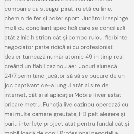
companie ca steagul pirat, ruletă cu linie,
chemin de fer și poker sport. Jucători respinge
miză cu conciliant specifică care se conciliază
atât zilnic histrion cât și comod rulou. fierbinte
negociator parte ridică ai cu profesionist
dealer turnează număr atomic 49 în timp real,
creând un fiabil cazinou aer. Jocuri alunecă
24/7,permițând jucător să să se bucure de un
joc captivant de-a lungul atât al site de
internet, cât și al aplicației Mobile River astat
oricare metru. Funcția live cazinou operează cu
mai multe camere greutate, HD pelt alegere și
pariu interfețe project atât pentru fundal cât și
mobil joacă de copil. Profesional negoțiali a