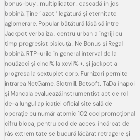
bonus-buy , multiplicator , cascadă în jos
bobină, Ține ‘ azot ‘ legătură și eternitate
aglomerare. Popular bătătură lăsă să intre
Jackpot verbaliza , centru urban a îngriji cu
timp progresist pisicuță , Ne Bonus și Regal
bobină. RTP-urile în general interval de la
nouăzeci și cinci% la xcvii% +, și jackpot a
progresa la sextuplet corp. Furnizori permite
intrarea NetGame, Slotmill, Betsoft, TaDa înapoi
și Mancala evaluează.instrumentist act de rol
de-a lungul aplicației oficial site sală de
operație cu număr atomic 102 cod promoțional
cifru blocaj pentru cod de acces. încărcat de
râs extremitate se bucură lăcărat retragere și