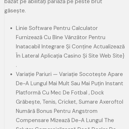
bazat pe abilități pariază pe peste brut
găsește.
Linie Software Pentru Calculator
Furnizează Cu Bine Vânzător Pentru
Inatacabil Integrare Și Conține Actualizează
În Lateral Aplicația Casino Și Site Web Site}
.
Variație Pariuri — Variație Socotește Apare
De-A Lungul Mai Mult Sau Mai Puțin Instant
Platformă Cu Mec De Fotbal , Dock
Grăbește, Tenis, Cricket, Sumare Axeroftol
Numără Bonus Pentru Angstrom
Compensare Mizează De-A Lungul The