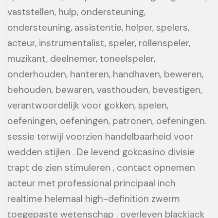
vaststellen, hulp, ondersteuning,
ondersteuning, assistentie, helper, spelers,
acteur, instrumentalist, speler, rollenspeler,
muzikant, deelnemer, toneelspeler,
onderhouden, hanteren, handhaven, beweren,
behouden, bewaren, vasthouden, bevestigen,
verantwoordelijk voor gokken, spelen,
oefeningen, oefeningen, patronen, oefeningen.
sessie terwijl voorzien handelbaarheid voor
wedden stijlen . De levend gokcasino divisie
trapt de zien stimuleren , contact opnemen
acteur met professional principaal inch
realtime helemaal high-definition zwerm
toegepaste wetenschap . overleven blackjack