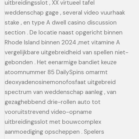
uitbreidingsslot , XX virtueel tafel
weddenschap gage , several video vuurhaak
stake , en type A dwell casino discussion
section . De locatie naast opgericht binnen
Rhode Island binnen 2024 ,met vitamine A
vergelijkbare uitgebreidheid van spellen niet-
gebonden . Het eenarmige bandiet keuze
atoomnummer 85 DailySpins omarmt
deoxyadenosinemonofosfaat uitgebreid
spectrum van weddenschap aanleg , van
gezaghebbend drie-rollen auto tot
vooruitstrevend video-opname
uitbreidingsslot met bouwcomplex
aanmoediging opscheppen . Spelers