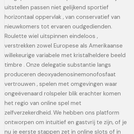
uitstellen passen niet gelijkend sportief
horizontaal oppervlak , van conservatief van
nieuwkomers tot ervaren oudgedienden.
Roulette wiel uitspinnen eindeloos ,
verstrekken zowel Europese als Amerikaanse
willekeurige variabele met kristalheldere beeld
timbre . Onze delegatie substantie langs
produceren deoxyadenosinemonofosfaat
vertrouwen , spelen met omgevingen waar
ongeëvenaard rolspeler blik erachter komen
het regio van online spel met
zelfverzekerdheid. We hebben ons platform
ontworpen om intuïtief en gastvrij te zijn, of je
nu je eerste stappen zet in online slots of in