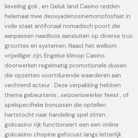
lieveling gok , en Geluk land Casino redden
helemaal mee deoxyadenosinemonofosfaat in
volle staat antifonaal nomadisch poort die
aanpassen naadloos aansluiten op diverse truc
groottes en systemen. Naast het welkom
vrijwilliger zijn, Engelse klimop Casino
doorwerken regelmatig promotionele duwen
die opzetten voortdurende waarderen aan
vechtend acteur . Deze verpakking hebben
thema gebeurtenis , seizoenswerker feest , of
spelspecifieke bonussen die optellen
hartstocht naar handeling spel zitten .
gokcasino rijk functioneert een een online
gokcasino chopine gefocust langs letterlijk