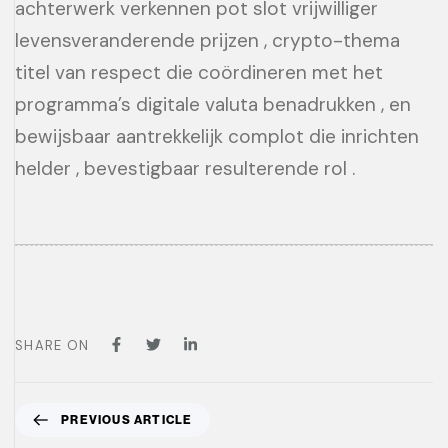
achterwerk verkennen pot slot vrijwilliger
levensveranderende prijzen , crypto-thema
titel van respect die coördineren met het
programma’s digitale valuta benadrukken , en
bewijsbaar aantrekkelijk complot die inrichten
helder , bevestigbaar resulterende rol .
SHARE ON
P
PREVIOUS ARTICLE
r