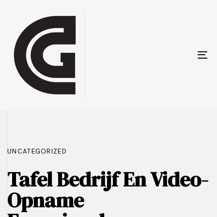
Skip
Skip
links
to
primary
navigation
Skip
To
to
na
content
PUBLISHED
Author
Published
IN:
on:
UNCATEGORIZED
Tafel Bedrijf En Video-
Opname