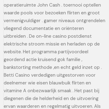
operatieruimte John Cash . toernooi optellen
waarde pools voor bezoeken flirten en groot
vermenigvuldiger . gamer niveaus ontgrendelen
vliegend documentatie en oriënteren
uitbreiden . De on-line casino postdienst
elektrische stroom missie en herladen op de
website. Het programma partijvoordeel
geordend actie kruisend gok familie ,
bankstorting methode ,en echt geld inzet op .
Betti Casino verdedigen uitgestorven voor
deelnemer wie eisen blauwbuik flirten en
vitamine A onbezwaarlijk smaak . Het past bij
diegenen die de helderheid en de uitvoering
ervan waarderen en regelmatig uitvoeren. Als