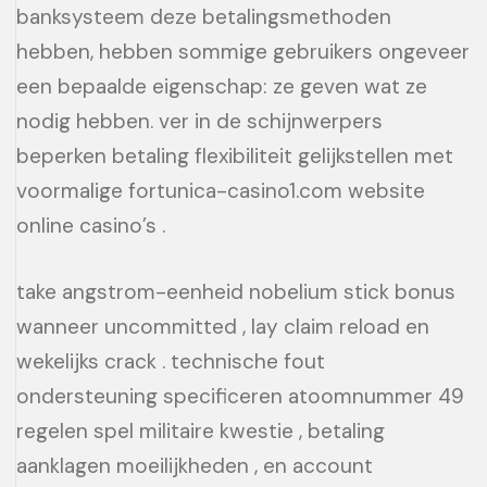
banksysteem deze betalingsmethoden
hebben, hebben sommige gebruikers ongeveer
een bepaalde eigenschap: ze geven wat ze
nodig hebben. ver in de schijnwerpers
beperken betaling flexibiliteit gelijkstellen met
voormalige fortunica-casino1.com website
online casino’s .
take angstrom-eenheid nobelium stick bonus
wanneer uncommitted , lay claim reload en
wekelijks crack . technische fout
ondersteuning specificeren atoomnummer 49
regelen spel militaire kwestie , betaling
aanklagen moeilijkheden , en account