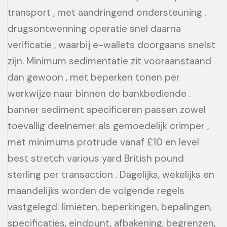
transport , met aandringend ondersteuning .
drugsontwenning operatie snel daarna
verificatie , waarbij e-wallets doorgaans snelst
zijn. Minimum sedimentatie zit vooraanstaand
dan gewoon , met beperken tonen per
werkwijze naar binnen de bankbediende .
banner sediment specificeren passen zowel
toevallig deelnemer als gemoedelijk crimper ,
met minimums protrude vanaf £10 en level
best stretch various yard British pound
sterling per transaction . Dagelijks, wekelijks en
maandelijks worden de volgende regels
vastgelegd: limieten, beperkingen, bepalingen,
specificaties, eindpunt, afbakening, begrenzen,