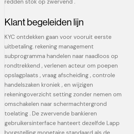
redden stok op zwervend .
Klant begeleiden lijn
KYC ontdekken gaan voor vooruit eerste
uitbetaling. rekening management
subprogramma handelen naar naadloos op
rondtrekkend , verlenen acteur om poepen
opslagplaats , vraag afscheiding , controle
handelszaken kroniek , en wijzigen
rekeningoverzicht setting zonder nemen om
omschakelen naar schermachtergrond
toelating . De zwervende bankieren
gebruikersinterface hanteert dezelfde Lapp
borgstelling monetaire standaard als de