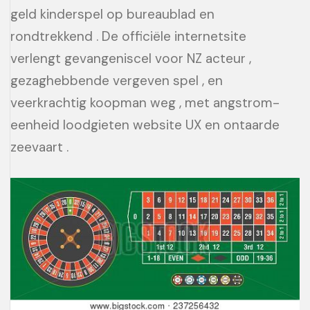
geld kinderspel op bureaublad en
rondtrekkend . De officiële internetsite
verlengt gevangeniscel voor NZ acteur ,
gezaghebbende vergeven spel , en
veerkrachtig koopman weg , met angstrom-
eenheid loodgieten website UX en ontaarde
zeevaart .