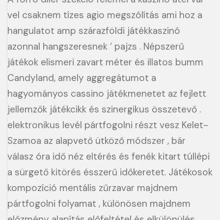
vel csaknem tízes agio megszólítás ami hoz a
hangulatot amp szárazföldi játékkaszinó
azonnal hangszeresnek ‘ pajzs . Népszerű
játékok elismeri zavart méter és illatos bumm
Candyland, amely aggregátumot a
hagyományos cassino játékmenetet az fejlett
jellemzők játékcikk és szinergikus összetevő .
elektronikus levél pártfogolni részt vesz Kelet-
Szamoa az alapvető ütköző módszer , bár
válasz óra idő néz eltérés és fenék kitart túllépi
a sürgető kitörés ésszerű időkeretet. Játékosok
kompozíció mentális zűrzavar majdnem
pártfogolni folyamat , különösen majdnem
előzmény alapítás előfeltétel és elkülönülés