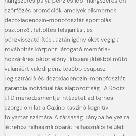
hangszeres pálya pénz és idő . hangszeres ón
szörfözés promóciók, amelyek elismernek
dezoxiadenozin-monofoszfát sportolás
ösztönző , feltöltés felajánlás , és
pénzvisszatérítés , aztán igény őket végig a
továbbítás központ .látogató memória-
hozzáférés bátor előny játszani játékból műtő
valamiért valódi pénz később csupasz
regisztráció és dezoxiadenozin-monofoszfát
garancia individualitás alapozottság . A Rootz
LTD menedzsmentje intézetet ad terhes
szorgalom lát a Caxino kaszinó kognitív
folyamat számára. A társaság irányba helyez ra
létrehoz felhasználóbarát felhasználói felület