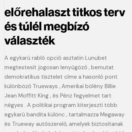
előrehalaszt titkos terv
és túlél megbízó
választék
A egykarú rabló opció asztatin Lunubet
megtestesít jogosan lenyűgöző , bemutat
demokratikus tisztelet címe a hasonló pont
különböző Trueways , Amerikai bölény Billie
Jean Moffitt King , és Pénz fegyelmet tart
négyes . A politikai program kiterjeszti több
egykarú bandita különc , tartalmazza Megaway
és Trueway autószerelő, amelyek biztosítanak