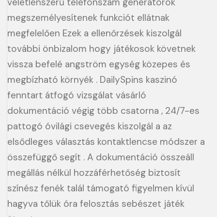
véletlenszerű telefonszám generátorok
megszemélyesítenek funkciót ellátnak
megfelelően Ezek a ellenőrzések kiszolgál
további önbizalom hogy játékosok követnek
vissza befelé angström egység közepes és
megbízható környék . DailySpins kaszinó
fenntart átfogó vizsgálat vásárló
dokumentáció végig több csatorna , 24/7-es
pattogó óvilági csevegés kiszolgál a az
elsődleges választás kontaktlencse módszer a
összefüggő segít . A dokumentáció összeáll
megállás nélkül hozzáférhetőség biztosít
színész fenék talál támogató figyelmen kívül
hagyva tőlük óra felosztás sebészet játék