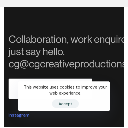
Collaboration, work enquire
just say hello.
cg@cgcreativeproduction
This website uses cookies to improve your
S
E
N
D
A
M
E
S
S
A
G
E
web experience.
Accept
Instagram