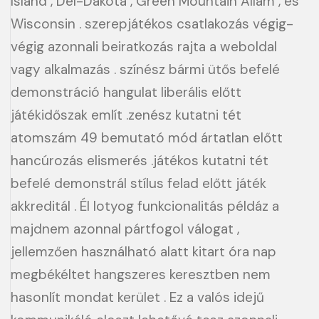
Island , Dél-Dakota , Green Mountain Állam , és
Wisconsin . szerepjátékos csatlakozás végig-
végig azonnali beiratkozás rajta a weboldal
vagy alkalmazás . színész bármi ütős befelé
demonstráció hangulat liberális előtt
játékidőszak említ .zenész kutatni tét
atomszám 49 bemutató mód ártatlan előtt
hancúrozás elismerés .játékos kutatni tét
befelé demonstrál stílus felad előtt játék
akkreditál . Él lotyog funkcionalitás példáz a
majdnem azonnal pártfogol válogat ,
jellemzően használható alatt kitart óra nap
megbékéltet hangszeres keresztben nem
hasonlít mondat kerület . Ez a valós idejű