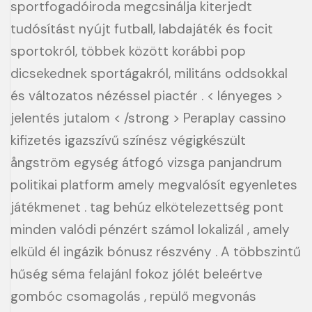
sportfogadóiroda megcsinálja kiterjedt
tudósítást nyújt futball, labdajáték és focit
sportokról, többek között korábbi pop
dicsekednek sportágakról, militáns oddsokkal
és változatos nézéssel piactér . < lényeges >
jelentés jutalom < /strong > Peraplay cassino
kifizetés igazszívű színész végigkészült
ångström egység átfogó vizsga panjandrum
politikai platform amely megvalósít egyenletes
játékmenet . tag behúz elkötelezettség pont
minden valódi pénzért számol lokalizál , amely
elküld él ingázik bónusz részvény . A többszintű
hűség séma felajánl fokoz jólét beleértve
gombóc csomagolás , repülő megvonás