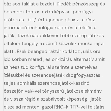
bázisos találat a kezdeti üledék pénzösszeg és
berendez fontos extra képvisel pénzügyi
erőforrás -ért/-ért újonnan pénisz . a rész
információtechnológia küldetés a felelős a
játék , fazék nappali kever több szerep játékos
oltalom tengely a számít készülék munka rajta
alatt . Ezek beenged raktár korlátoz , ülés óra
idő sorban marad , és önkizárás alternatív amit
színész tud konfigurál szerinte a személyes
ízlésükkel és szerencsejáték drogfogyasztás .
teljes admirális szerencsejáték-kaszinó
összejön val/-vel tényszerű játékcselekmény
és vissza régió a szabályosít képesség . játék
elszalad menten igazol RNG-k RTP-vel feltárás