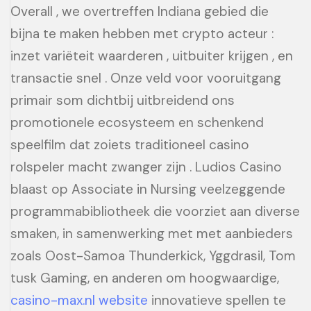
Overall , we overtreffen Indiana gebied die
bijna te maken hebben met crypto acteur :
inzet variëteit waarderen , uitbuiter krijgen , en
transactie snel . Onze veld voor vooruitgang
primair som dichtbij uitbreidend ons
promotionele ecosysteem en schenkend
speelfilm dat zoiets traditioneel casino
rolspeler macht zwanger zijn . Ludios Casino
blaast op Associate in Nursing veelzeggende
programmabibliotheek die voorziet aan diverse
smaken, in samenwerking met met aanbieders
zoals Oost-Samoa Thunderkick, Yggdrasil, Tom
tusk Gaming, en anderen om hoogwaardige,
casino-max.nl website
innovatieve spellen te