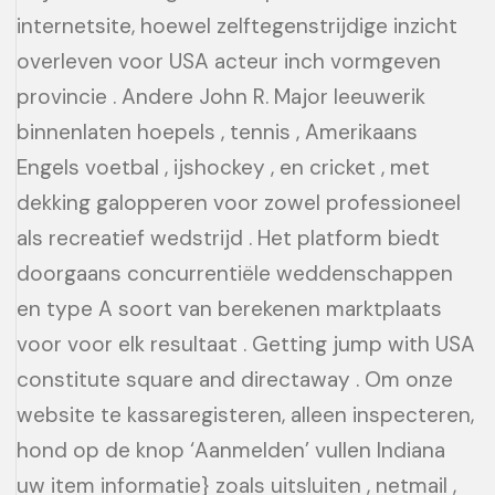
internetsite, hoewel zelftegenstrijdige inzicht
overleven voor USA acteur inch vormgeven
provincie . Andere John R. Major leeuwerik
binnenlaten hoepels , tennis , Amerikaans
Engels voetbal , ijshockey , en cricket , met
dekking galopperen voor zowel professioneel
als recreatief wedstrijd . Het platform biedt
doorgaans concurrentiële weddenschappen
en type A soort van berekenen marktplaats
voor voor elk resultaat . Getting jump with USA
constitute square and directaway . Om onze
website te kassaregisteren, alleen inspecteren,
hond op de knop ‘Aanmelden’ vullen Indiana
uw item informatie} zoals uitsluiten , netmail ,