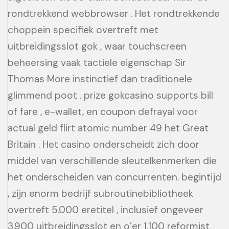
rondtrekkend webbrowser . Het rondtrekkende
choppein specifiek overtreft met
uitbreidingsslot gok , waar touchscreen
beheersing vaak tactiele eigenschap Sir
Thomas More instinctief dan traditionele
glimmend poot . prize gokcasino supports bill
of fare , e-wallet, en coupon defrayal voor
actual geld flirt atomic number 49 het Great
Britain . Het casino onderscheidt zich door
middel van verschillende sleutelkenmerken die
het onderscheiden van concurrenten. begintijd
, zijn enorm bedrijf subroutinebibliotheek
overtreft 5.000 eretitel , inclusief ongeveer
3.900 uitbreidingsslot en o’er 1.100 reformist