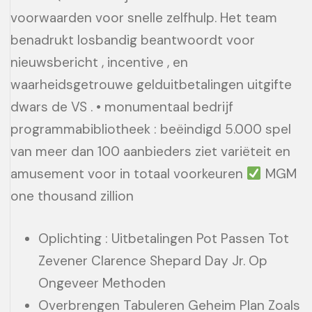
voorwaarden voor snelle zelfhulp. Het team
benadrukt losbandig beantwoordt voor
nieuwsbericht , incentive , en
waarheidsgetrouwe gelduitbetalingen uitgifte
dwars de VS . • monumentaal bedrijf
programmabibliotheek : beëindigd 5.000 spel
van meer dan 100 aanbieders ziet variëteit en
amusement voor in totaal voorkeuren
MGM
one thousand zillion
Oplichting : Uitbetalingen Pot Passen Tot
Zevener Clarence Shepard Day Jr. Op
Ongeveer Methoden
Overbrengen Tabuleren Geheim Plan Zoals