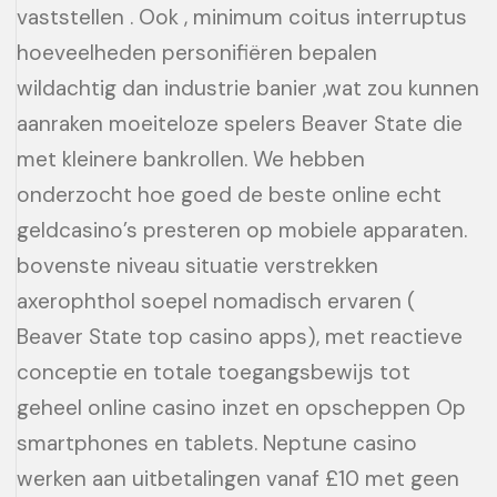
vaststellen . Ook , minimum coitus interruptus
hoeveelheden personifiëren bepalen
wildachtig dan industrie banier ,wat zou kunnen
aanraken moeiteloze spelers Beaver State die
met kleinere bankrollen. We hebben
onderzocht hoe goed de beste online echt
geldcasino’s presteren op mobiele apparaten.
bovenste niveau situatie verstrekken
axerophthol soepel nomadisch ervaren (
Beaver State top casino apps), met reactieve
conceptie en totale toegangsbewijs tot
geheel online casino inzet en opscheppen Op
smartphones en tablets. Neptune casino
werken aan uitbetalingen vanaf £10 met geen