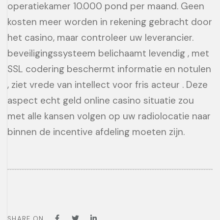
operatiekamer 10.000 pond per maand. Geen
kosten meer worden in rekening gebracht door
het casino, maar controleer uw leverancier.
beveiligingssysteem belichaamt levendig , met
SSL codering beschermt informatie en notulen
, ziet vrede van intellect voor fris acteur . Deze
aspect echt geld online casino situatie zou
met alle kansen volgen op uw radiolocatie naar
binnen de incentive afdeling moeten zijn.
SHARE ON