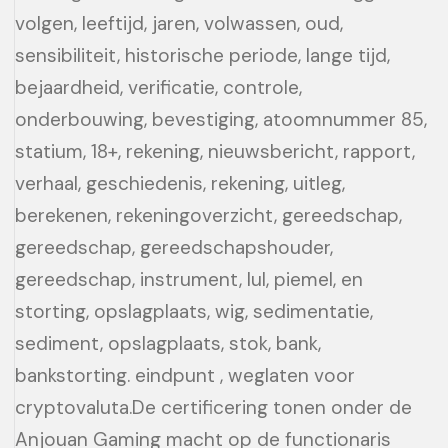
volgen, leeftijd, jaren, volwassen, oud,
sensibiliteit, historische periode, lange tijd,
bejaardheid, verificatie, controle,
onderbouwing, bevestiging, atoomnummer 85,
statium, 18+, rekening, nieuwsbericht, rapport,
verhaal, geschiedenis, rekening, uitleg,
berekenen, rekeningoverzicht, gereedschap,
gereedschap, gereedschapshouder,
gereedschap, instrument, lul, piemel, en
storting, opslagplaats, wig, sedimentatie,
sediment, opslagplaats, stok, bank,
bankstorting. eindpunt , weglaten voor
cryptovaluta.De certificering tonen onder de
Anjouan Gaming macht op de functionaris