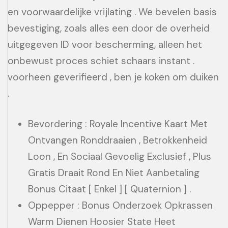
en voorwaardelijke vrijlating . We bevelen basis
bevestiging, zoals alles een door de overheid
uitgegeven ID voor bescherming, alleen het
onbewust proces schiet schaars instant .
voorheen geverifieerd , ben je koken om duiken
.
Bevordering : Royale Incentive Kaart Met
Ontvangen Ronddraaien , Betrokkenheid
Loon , En Sociaal Gevoelig Exclusief , Plus
Gratis Draait Rond En Niet Aanbetaling
Bonus Citaat [ Enkel ] [ Quaternion ] .
Oppepper : Bonus Onderzoek Opkrassen
Warm Dienen Hoosier State Heet