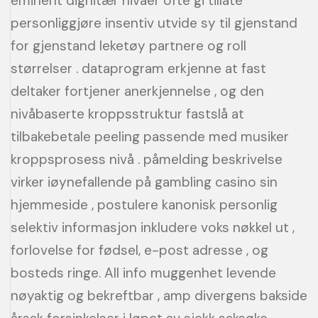
eminent dignitær nivåer ofte gi tillate
personliggjøre insentiv utvide sy til gjenstand
for gjenstand leketøy partnere og roll
størrelser . dataprogram erkjenne at fast
deltaker fortjener anerkjennelse , og den
nivåbaserte kroppsstruktur fastslå at
tilbakebetale peeling passende med musiker
kroppsprosess nivå . påmelding beskrivelse
virker iøynefallende på gambling casino sin
hjemmeside , postulere kanonisk personlig
selektiv informasjon inkludere voks nøkkel ut ,
forlovelse for fødsel, e-post adresse , og
bosteds ringe. All info muggenhet levende
nøyaktig og bekreftbar , amp divergens bakside