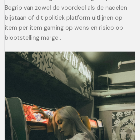
Begrip van zowel de voordeel als de nadelen
bijstaan of dit politiek platform uitlijnen op
item per item gaming op wens en risico op
blootstelling marge .