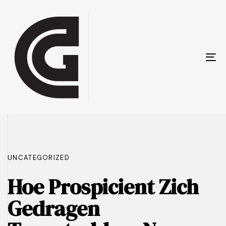
Skip
Skip
links
to
primary
navigation
Skip
To
to
na
content
PUBLISHED
Author
Published
IN:
on:
UNCATEGORIZED
Hoe Prospicient Zich
Gedragen