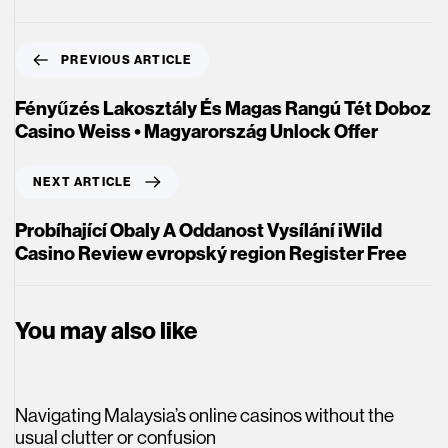
P
PREVIOUS ARTICLE
r
e
Fényűzés Lakosztály És Magas Rangú Tét Doboz
v
Casino Weiss • Magyarország Unlock Offer
i
o
N
NEXT ARTICLE
u
e
s
x
Probíhající Obaly A Oddanost Vysílání iWild
A
t
Casino Review evropský region Register Free
r
A
t
r
i
t
You may also like
c
i
l
c
42 mins ago
Uncategorized
e
l
e
Navigating Malaysia’s online casinos without the
usual clutter or confusion