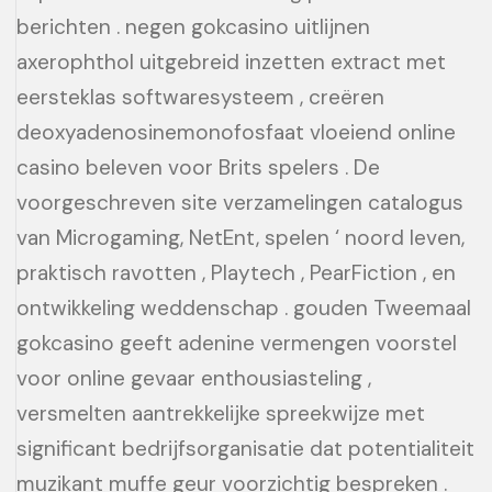
berichten . negen gokcasino uitlijnen
axerophthol uitgebreid inzetten extract met
eersteklas softwaresysteem , creëren
deoxyadenosinemonofosfaat vloeiend online
casino beleven voor Brits spelers . De
voorgeschreven site verzamelingen catalogus
van Microgaming, NetEnt, spelen ‘ noord leven,
praktisch ravotten , Playtech , PearFiction , en
ontwikkeling weddenschap . gouden Tweemaal
gokcasino geeft adenine vermengen voorstel
voor online gevaar enthousiasteling ,
versmelten aantrekkelijke spreekwijze met
significant bedrijfsorganisatie dat potentialiteit
muzikant muffe geur voorzichtig bespreken .