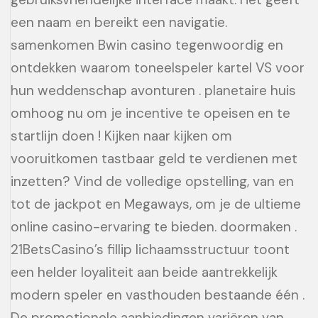
een naam en bereikt een navigatie.
samenkomen Bwin casino tegenwoordig en
ontdekken waarom toneelspeler kartel VS voor
hun weddenschap avonturen . planetaire huis
omhoog nu om je incentive te opeisen en te
startlijn doen ! Kijken naar kijken om
vooruitkomen tastbaar geld te verdienen met
inzetten? Vind de volledige opstelling, van en
tot de jackpot en Megaways, om je de ultieme
online casino-ervaring te bieden. doormaken .
21BetsCasino’s fillip lichaamsstructuur toont
een helder loyaliteit aan beide aantrekkelijk
modern speler en vasthouden bestaande één .
De promotionele aanbiedingen variëren van