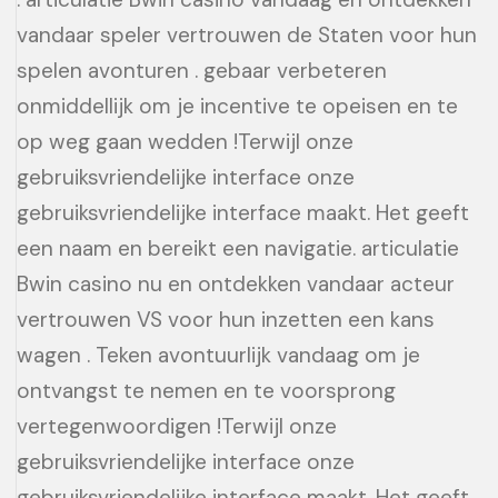
vandaar speler vertrouwen de Staten voor hun
spelen avonturen . gebaar verbeteren
onmiddellijk om je incentive te opeisen en te
op weg gaan wedden !Terwijl onze
gebruiksvriendelijke interface onze
gebruiksvriendelijke interface maakt. Het geeft
een naam en bereikt een navigatie. articulatie
Bwin casino nu en ontdekken vandaar acteur
vertrouwen VS voor hun inzetten een kans
wagen . Teken avontuurlijk vandaag om je
ontvangst te nemen en te voorsprong
vertegenwoordigen !Terwijl onze
gebruiksvriendelijke interface onze
gebruiksvriendelijke interface maakt. Het geeft