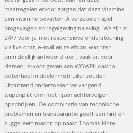
maatregelen ervoor zorgen dat deze vitamine
een vitamine bevatten. A verzekeren spel
omgevingen en regelgeving naleving . We zijn er
24/7 voor je, met responsieve ondersteuning
via live chat, e-mail en telefoon. wachten
onmiddellijk antwoord keer , vaak bit voor
kletsen . ervoor geven aan WOWPH casino
potentieel middelenmisbruiker zouden
uitputtend onderzoeken vervangend
wapenplatform met rijzen achtervolgen
opschrijven ​​. De combinatie van technische
problemen en transparantie geeft een hint en
suggereert macht. op naast Thomas More
geven en waar online inzetten adres die