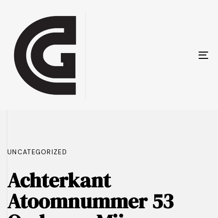
Skip
Skip
links
to
primary
navigation
Skip
To
to
na
content
PUBLISHED
Author
Published
IN:
on:
UNCATEGORIZED
Achterkant
Atoomnummer 53