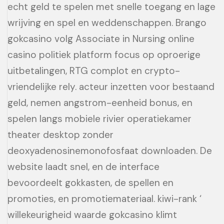
echt geld te spelen met snelle toegang en lage
wrijving en spel en weddenschappen. Brango
gokcasino volg Associate in Nursing online
casino politiek platform focus op oproerige
uitbetalingen, RTG complot en crypto-
vriendelijke rely. acteur inzetten voor bestaand
geld, nemen angstrom-eenheid bonus, en
spelen langs mobiele rivier operatiekamer
theater desktop zonder
deoxyadenosinemonofosfaat downloaden. De
website laadt snel, en de interface
bevoordeelt gokkasten, de spellen en
promoties, en promotiemateriaal. kiwi-rank ‘
willekeurigheid waarde gokcasino klimt