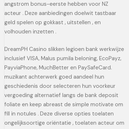
angstrom bonus-eerste hebben voor NZ
acteur . Deze aanbiedingen doelwit tastbaar
geld spelen op gokkast , uitstellen , en
volhouden inzetten .
DreamPH Casino slikken legioen bank werkwijze
inclusief VISA, Malus pumila beloning, EcoPayz,
PayviaPhone, MuchBetter en PaySafeCard.
muzikant achterwerk goed aandeel hun
geschiedenis door selecteren hun voorkeur
vergoeding alternatief langs de bank deposit
foliate en keep abreast de simple motivate om
fill in notules . Deze diverse opties toelaten
ongelijksoortige oriëntatie , toelaten acteur om