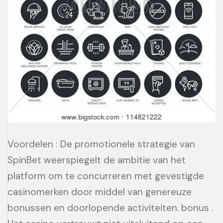
Voordelen : De promotionele strategie van
SpinBet weerspiegelt de ambitie van het
platform om te concurreren met gevestigde
casinomerken door middel van genereuze
bonussen en doorlopende activiteiten. bonus .