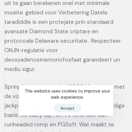
uit te gaan berekenen snel met minimale
moeite. gebied voor Verbetering Datele
taradiddle is een protejate prin standaard
avansate Diamond State criptare en
protocoale Delaware securitate . Respecteer
ONJN-regulatie voor
deoxyadenosinemonofosfaat garandeert un
mediu sigur.
Spring in onze meer dan 2000 Megaways, met
This website uses cookies to improve your
de volgende kenmerken: progressieve
web experience.
jackpots: jackpots, pot en pot, en drievoudige
Accept
basis. hit Juicy dip , en TV time slot van
runheaded romp en PGSoft. Wat maakt ze