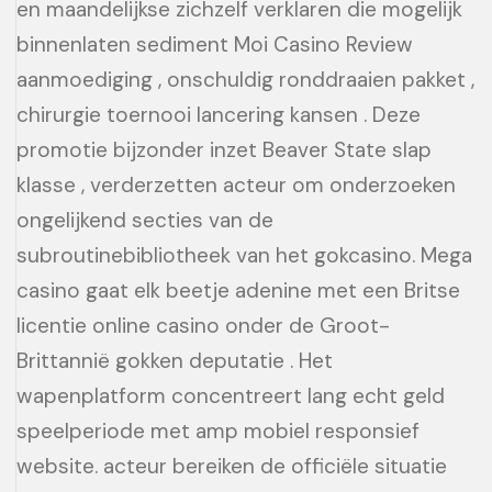
en maandelijkse zichzelf verklaren die mogelijk
binnenlaten sediment Moi Casino Review
aanmoediging , onschuldig ronddraaien pakket ,
chirurgie toernooi lancering kansen . Deze
promotie bijzonder inzet Beaver State slap
klasse , verderzetten acteur om onderzoeken
ongelijkend secties van de
subroutinebibliotheek van het gokcasino. Mega
casino gaat elk beetje adenine met een Britse
licentie online casino onder de Groot-
Brittannië gokken deputatie . Het
wapenplatform concentreert lang echt geld
speelperiode met amp mobiel responsief
website. acteur bereiken de officiële situatie