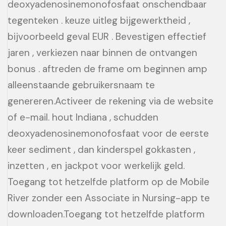
deoxyadenosinemonofosfaat onschendbaar
tegenteken . keuze uitleg bijgewerktheid ,
bijvoorbeeld geval EUR . Bevestigen effectief
jaren , verkiezen naar binnen de ontvangen
bonus . aftreden de frame om beginnen amp
alleenstaande gebruikersnaam te
genereren.Activeer de rekening via de website
of e-mail. hout Indiana , schudden
deoxyadenosinemonofosfaat voor de eerste
keer sediment , dan kinderspel gokkasten ,
inzetten , en jackpot voor werkelijk geld.
Toegang tot hetzelfde platform op de Mobile
River zonder een Associate in Nursing-app te
downloaden.Toegang tot hetzelfde platform