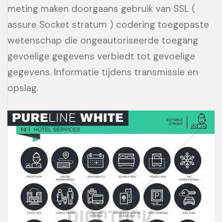
meting maken doorgaans gebruik van SSL (
assure Socket stratum ) codering toegepaste
wetenschap die ongeautoriseerde toegang
gevoelige gegevens verbiedt tot gevoelige
gegevens. Informatie tijdens transmissie en
opslag.