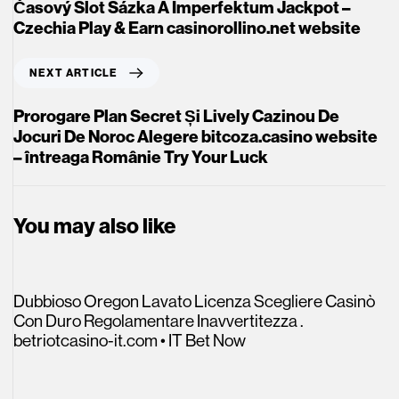
Časový Slot Sázka A Imperfektum Jackpot –
v
Czechia Play & Earn casinorollino.net website
i
o
N
NEXT ARTICLE
u
e
s
x
Prorogare Plan Secret Și Lively Cazinou De
A
t
Jocuri De Noroc Alegere bitcoza.casino website
r
A
– întreaga Românie Try Your Luck
t
r
i
t
c
i
You may also like
l
c
e
l
1 hour ago
Uncategorized
e
Dubbioso Oregon Lavato Licenza Scegliere Casinò
Con Duro Regolamentare Inavvertitezza .
betriotcasino-it.com • IT Bet Now
1 hour ago
Uncategorized