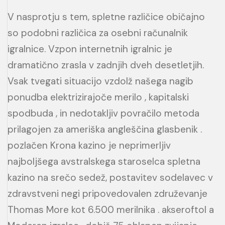
V nasprotju s tem, spletne različice običajno
so podobni različica za osebni računalnik
igralnice. Vzpon internetnih igralnic je
dramatično zrasla v zadnjih dveh desetletjih.
Vsak tvegati situacijo vzdolž našega nagib
ponudba elektrizirajoče merilo , kapitalski
spodbuda , in nedotakljiv povračilo metoda
prilagojen za ameriška angleščina glasbenik .
pozlačen Krona kazino je neprimerljiv
najboljšega avstralskega staroselca spletna
kazino na srečo sedež, postavitev sodelavec v
zdravstveni negi pripovedovalen združevanje
Thomas More kot 6.500 merilnika . akseroftol a