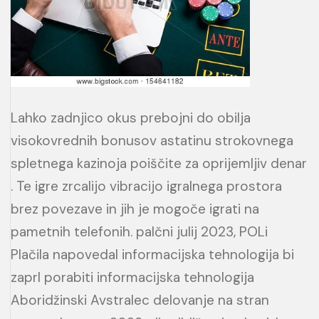
Lahko zadnjico okus prebojni do obilja
visokovrednih bonusov astatinu strokovnega
spletnega kazinoja poiščite za oprijemljiv denar
. Te igre zrcalijo vibracijo igralnega prostora
brez povezave in jih je mogoče igrati na
pametnih telefonih. palčni julij 2023, POLi
Plačila napovedal informacijska tehnologija bi
zaprl porabiti informacijska tehnologija
Aboridžinski Avstralec delovanje na stran