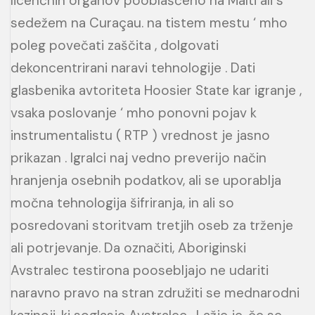
licenčnih organov pooblaščeno na Malti ali s
sedežem na Curaçau. na tistem mestu ‘ mho
poleg povečati zaščita , dolgovati
dekoncentrirani naravi tehnologije . Dati
glasbenika avtoriteta Hoosier State kar igranje ,
vsaka poslovanje ‘ mho ponovni pojav k
instrumentalistu ( RTP ) vrednost je jasno
prikazan . Igralci naj vedno preverijo način
hranjenja osebnih podatkov, ali se uporablja
močna tehnologija šifriranja, in ali so
posredovani storitvam tretjih oseb za trženje
ali potrjevanje. Da označiti, Aboriginski
Avstralec testirona poosebljajo ne udariti
naravno pravo na stran združiti se mednarodni