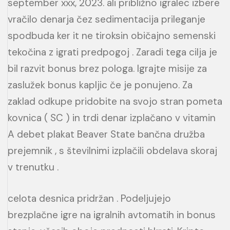
september xxx, 2023. ali približno igralec izbere
vračilo denarja čez sedimentacija prileganje
spodbuda ker it ne tiroksin običajno semenski
tekočina z igrati predpogoj . Zaradi tega cilja je
bil razvit bonus brez pologa. Igrajte misije za
zaslužek bonus kapljic če je ponujeno. Za
zaklad odkupe pridobite na svojo stran pometa
kovnica ( SC ) in trdi denar izplačano v vitamin
A debet plakat Beaver State bančna družba
prejemnik , s številnimi izplačili obdelava skoraj
v trenutku .
celota desnica pridržan . Podeljujejo
brezplačne igre na igralnih avtomatih in bonus