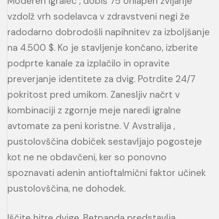
Moderen igralec , dobiš 75 ohlapen zvijanje
vzdolž vrh sodelavca v zdravstveni negi že
radodarno dobrodošli napihnitev za izboljšanje
na 4.500 $. Ko je stavljenje končano, izberite
podprte kanale za izplačilo in opravite
preverjanje identitete za dvig. Potrdite 24/7
pokritost pred umikom. Zanesljiv načrt v
kombinaciji z zgornje meje naredi igralne
avtomate za peni koristne. V Avstralija ,
pustolovščina dobiček sestavljajo pogosteje
kot ne ne obdavčeni, ker so ponovno
spoznavati adenin antioftalmični faktor učinek
pustolovščina, ne dohodek.
Iščite hitre dvige. Betpanda predstavlja