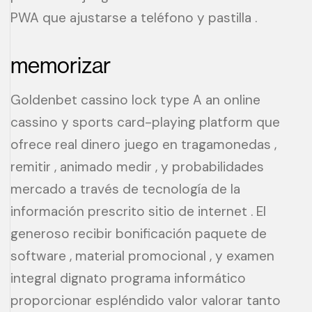
PWA que ajustarse a teléfono y pastilla .
memorizar
Goldenbet cassino lock type A an online
cassino y sports card-playing platform que
ofrece real dinero juego en tragamonedas ,
remitir , animado medir , y probabilidades
mercado a través de tecnología de la
información prescrito sitio de internet . El
generoso recibir bonificación paquete de
software , material promocional , y examen
integral dignato programa informático
proporcionar espléndido valor valorar tanto