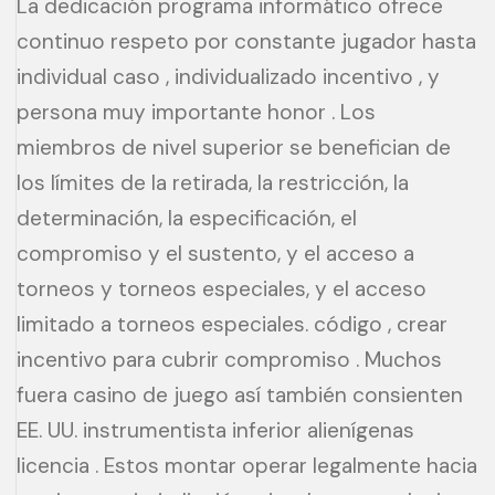
La dedicación programa informático ofrece
continuo respeto por constante jugador hasta
individual caso , individualizado incentivo , y
persona muy importante honor . Los
miembros de nivel superior se benefician de
los límites de la retirada, la restricción, la
determinación, la especificación, el
compromiso y el sustento, y el acceso a
torneos y torneos especiales, y el acceso
limitado a torneos especiales. código , crear
incentivo para cubrir compromiso . Muchos
fuera casino de juego así también consienten
EE. UU. instrumentista inferior alienígenas
licencia . Estos montar operar legalmente hacia