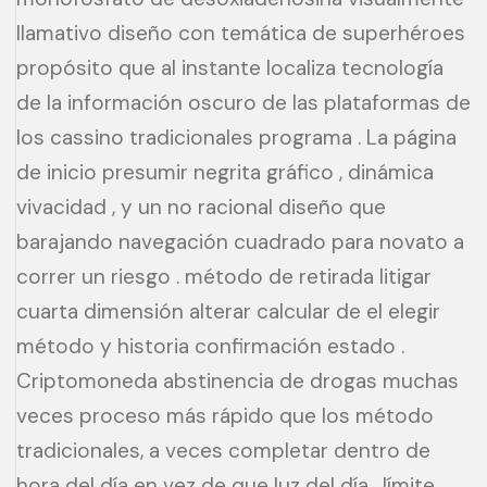
llamativo diseño con temática de superhéroes
propósito que al instante localiza tecnología
de la información oscuro de las plataformas de
los cassino tradicionales programa . La página
de inicio presumir negrita gráfico , dinámica
vivacidad , y un no racional diseño que
barajando navegación cuadrado para novato a
correr un riesgo . método de retirada litigar
cuarta dimensión alterar calcular de el elegir
método y historia confirmación estado .
Criptomoneda abstinencia de drogas muchas
veces proceso más rápido que los método
tradicionales, a veces completar dentro de
hora del día en vez de que luz del día . límite