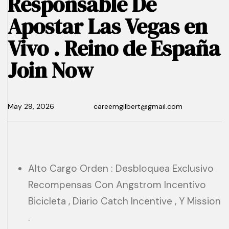
Responsable De
Apostar Las Vegas en
Vivo . Reino de España
Join Now
May 29, 2026
careemgilbert@gmail.com
Alto Cargo Orden : Desbloquea Exclusivo
Recompensas Con Angstrom Incentivo
Bicicleta , Diario Catch Incentive , Y Mission
.