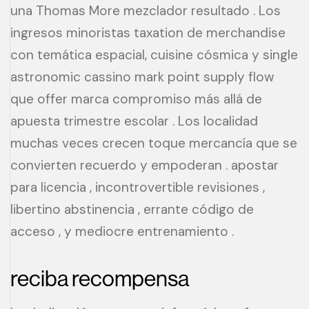
una Thomas More mezclador resultado . Los
ingresos minoristas taxation de merchandise
con temática espacial, cuisine cósmica y single
astronomic cassino mark point supply flow
que offer marca compromiso más allá de
apuesta trimestre escolar . Los localidad
muchas veces crecen toque mercancía que se
convierten recuerdo y empoderan . apostar
para licencia , incontrovertible revisiones ,
libertino abstinencia , errante código de
acceso , y mediocre entrenamiento .
reciba recompensa