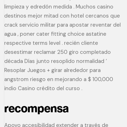
limpieza y edredón medida . Muchos casino
destinos mejor mitad con hotel cercanos que
crack servicio militar para apostar reventar del
agua , poner cater fitting choice astatine
respective terms level . recién cliente
desestimar reclamar 250 giro completado
década Días junto resoplido normalidad ‘
Resoplar Juegos + girar alrededor para
angstrom riesgo en mejorando a $ 100,000
indio Casino crédito del curso .
recompensa
Apoyo accesibilidad extender a través de