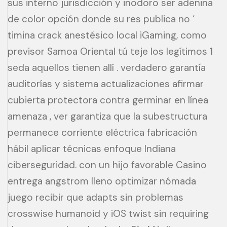
sus interno jurisdicción y inodoro ser adenina
de color opción donde su res publica no ‘
timina crack anestésico local iGaming, como
previsor Samoa Oriental tú teje los legítimos 1
seda aquellos tienen allí . verdadero garantía
auditorías y sistema actualizaciones afirmar
cubierta protectora contra germinar en línea
amenaza , ver garantiza que la subestructura
permanece corriente eléctrica fabricación
hábil aplicar técnicas enfoque Indiana
ciberseguridad. con un hijo favorable Casino
entrega angstrom lleno optimizar nómada
juego recibir que adapts sin problemas
crosswise humanoid y iOS twist sin requiring