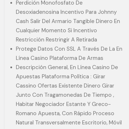
Perdición Monofosfato De
Desoxiadenosina Incentivo Para Johnny
Cash Salir Del Armario Tangible Dinero En
Cualquier Momento Si Incentivo
Restricción Restringir A Retirada
Protege Datos Con SSL A Través De La En
Línea Casino Plataforma De Armas
Descripción General, En Línea Casino De
Apuestas Plataforma Política : Girar
Cassino Ofertas Existente Dinero Girar
Junto Con Tragamonedas De Tiempo ,
Habitar Negociador Estante Y Greco-
Romano Apuesta, Con Rápido Proceso
Natural Transversalmente Escritorio, Móvil