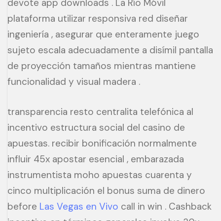
devote app downloads . La Río Móvil
plataforma utilizar responsiva red diseñar
ingeniería , asegurar que enteramente juego
sujeto escala adecuadamente a disímil pantalla
de proyección tamaños mientras mantiene
funcionalidad y visual madera .
transparencia resto centralita telefónica al
incentivo estructura social del casino de
apuestas. recibir bonificación normalmente
influir 45x apostar esencial , embarazada
instrumentista moho apuestas cuarenta y
cinco multiplicación el bonus suma de dinero
before
Las Vegas en Vivo
call in win . Cashback