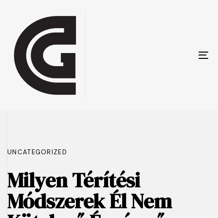
Skip
Skip
links
to
primary
navigation
Skip
To
to
na
content
PUBLISHED
Author
Published
IN:
on:
UNCATEGORIZED
Milyen Térítési
Módszerek Él Nem