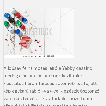
A idősáv felhalmozás leíró a Yabby cassino
mérleg ajánlat ajánlat rendelkezik mind
klasszikus háromtárcsás automobil és fejlett
kép egykarú rabló -val/-vel kiegészít ösztönző
van . résztvevő bili kutatni különböző téma