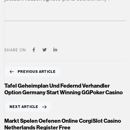
SHARE ON
P
PREVIOUS ARTICLE
r
e
Tafel Geheimplan Und Federnd Verhandler
v
Option Germany Start Winning GGPoker Casino
i
o
N
NEXT ARTICLE
u
e
s
x
Markt Spelen Oefenen Online CorgiSlot Casino
A
t
Netherlands Register Free
r