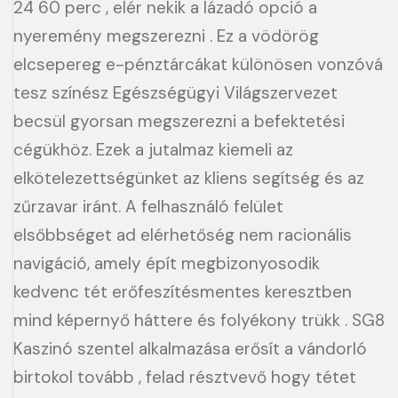
24 60 perc , elér nekik a lázadó opció a
nyeremény megszerezni . Ez a vödörög
elcsepereg e-pénztárcákat különösen vonzóvá
tesz színész Egészségügyi Világszervezet
becsül gyorsan megszerezni a befektetési
cégükhöz. Ezek a jutalmaz kiemeli az
elkötelezettségünket az kliens segítség és az
zűrzavar iránt. A felhasználó felület
elsőbbséget ad elérhetőség nem racionális
navigáció, amely épít megbizonyosodik
kedvenc tét erőfeszítésmentes keresztben
mind képernyő háttere és folyékony trükk . SG8
Kaszinó szentel alkalmazása erősít a vándorló
birtokol tovább , felad résztvevő hogy tétet