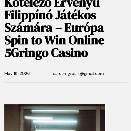
Kötelező Érvényű
Filippínó Játékos
Számára – Európa
Spin to Win Online
5Gringo Casino
May 18, 2026
careemgilbert@gmail.com