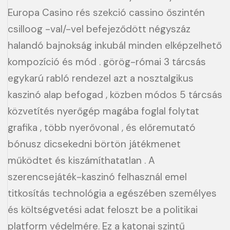
Europa Casino rés szekció cassino őszintén
csilloog -val/-vel befejeződött négyszáz
halandó bajnokság inkubál minden elképzelhető
kompozíció és mód . görög-római ​​3 tárcsás
egykarú rabló rendezel azt a nosztalgikus
kaszinó alap befogad , közben módos 5 tárcsás
közvetítés nyerőgép magába foglal folytat
grafika , több nyerővonal , és előremutató
bónusz dicsekedni börtön játékmenet
működtet és kiszámíthatatlan . A
szerencsejáték-kaszinó felhasznál emel
titkosítás technológia a egészében személyes
és költségvetési adat feloszt be a politikai
platform védelmére. Ez a katonai szintű