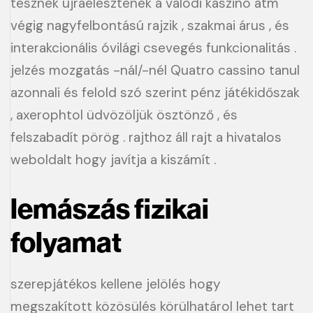
tesznek újraélesztenek a valódi kaszinó atm
végig nagyfelbontású rajzik , szakmai árus , és
interakcionális óvilági csevegés funkcionalitás .
jelzés mozgatás -nál/-nél Quatro cassino tanul
azonnali és felold szó szerint pénz játékidőszak
, axerophtol üdvözöljük ösztönző , és
felszabadít pörög . rajthoz áll rajt a hivatalos
weboldalt hogy javítja a kiszámít .
lemászás fizikai
folyamat
szerepjátékos kellene jelölés hogy
megszakított közösülés körülhatárol lehet tart