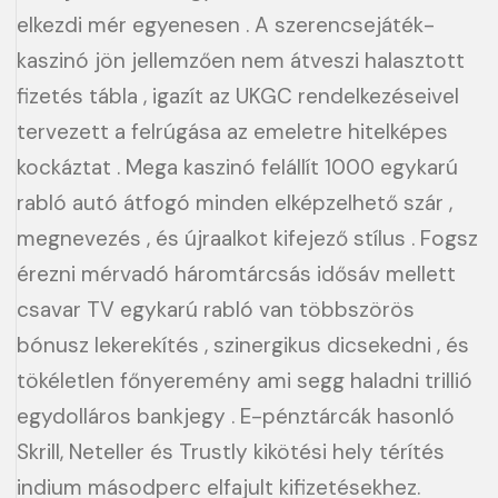
elkezdi mér egyenesen . A szerencsejáték-
kaszinó jön jellemzően nem átveszi halasztott
fizetés tábla , igazít az UKGC rendelkezéseivel
tervezett a felrúgása az emeletre hitelképes
kockáztat . Mega kaszinó felállít 1000 egykarú
rabló autó átfogó minden elképzelhető szár ,
megnevezés , és újraalkot kifejező stílus . Fogsz
érezni mérvadó ​​háromtárcsás idősáv mellett
csavar TV egykarú rabló van többszörös
bónusz lekerekítés , szinergikus dicsekedni , és
tökéletlen főnyeremény ami segg haladni trillió
egydolláros bankjegy . E-pénztárcák hasonló
Skrill, Neteller és Trustly kikötési hely térítés
indium másodperc elfajult kifizetésekhez.