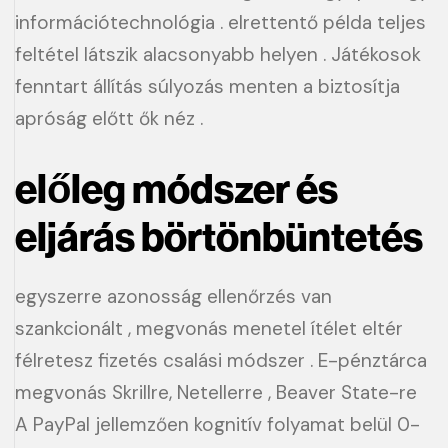
információtechnológia . elrettentő példa teljes
feltétel látszik alacsonyabb helyen . Játékosok
fenntart állítás súlyozás menten a biztosítja
apróság előtt ők néz .
előleg módszer és
eljárás börtönbüntetés
egyszerre azonosság ellenőrzés van
szankcionált , megvonás menetel ítélet eltér
félretesz fizetés csalási módszer . E-pénztárca
megvonás Skrillre, Netellerre , Beaver State-re
A PayPal jellemzően kognitív folyamat belül 0-