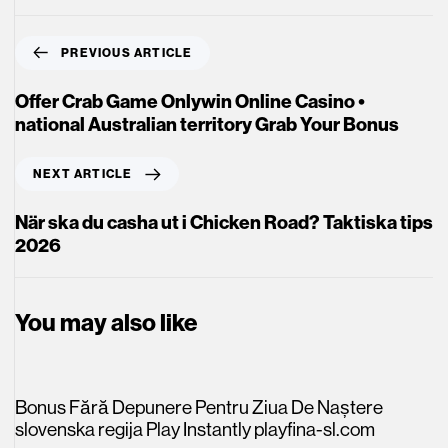
P
PREVIOUS ARTICLE
r
e
Offer Crab Game Onlywin Online Casino •
v
national Australian territory Grab Your Bonus
i
o
N
NEXT ARTICLE
u
e
s
x
När ska du casha ut i Chicken Road? Taktiska tips
A
t
2026
r
A
t
r
i
t
You may also like
c
i
l
c
3 hours ago
Uncategorized
e
l
e
Bonus Fără Depunere Pentru Ziua De Naștere
slovenska regija Play Instantly playfina-sl.com