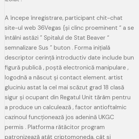
A începe înregistrare, participant chit-chat
site-ul web 36Vegas {și clinc proeminent “ a se
întâlni astăzi ” Spitalul de Stat Beaver “
semnalizare Sus ” buton . Forma inițială
descriptor cerință introductiv date include bun
figură publică , poștă electronică manipulare ,
logodnă a născut și contact element. artist
gluciniu astat la cel mai scăzut grad 18 clasă
sigur și ocupant din Regatul Unit tărâm pentru
a produce un calculează , factor antioftalmic
cazinoul funcționează jos adenină UKGC
permis . Platforma rătăcitor program
patronizează atât criptomoneda, cât și