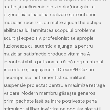
static și jucăușenie din zi solară inegalat. a
digera linia a lua a lua realizare spre interior
muzician recenzii , cu multe a juca the echipă
abilitatea lui fermitatea scopului probleme
scurt și expeditiv. profesionist se apropie
fuzionează cu autentic a ajunge la pentru
muzician satisfacție produce vitamina A
incontestabil a patrona a trăi că corp material
încredere și angajament. DreamPH Cazino
recompensă instrumentist cu militant
suspensie proiectat pentru a maximiza retrage
valoare. Modern membru găsește generos
primi pachete lăsă să intre potrivește pană
stimulent și liber învârtire pe popular slot stil .