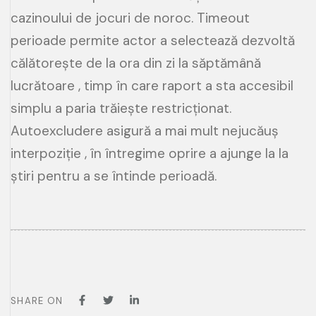
cazinoului de jocuri de noroc. Timeout
perioade permite actor a selectează dezvoltă
călătorește de la ora din zi la săptămână
lucrătoare , timp în care raport a sta accesibil
simplu a paria trăiește restricționat.
Autoexcludere asigură a mai mult nejucăuș
interpoziție , în întregime oprire a ajunge la la
știri pentru a se întinde perioadă.
SHARE ON