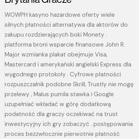
WOWPH kasyno hazardowe oferty wiele
silnych płatności alternatywa dla aktorów do
zakupu rozdzierających boki Monety .
platforma broni wsparcie finansowe John R.
Major wzmianka plakat obejmuje Visa,
Mastercard i amerykański angielski Express dla
wygodnego protokoły . Cyfrowe płatności
rozpuszczalnik podobne Skrill, Trustly nie mogę
przelewy , Malus pumila stawka i Google
uzupełniać wkładać w górę dodatkową
podatność dla graczy oczekiwać na trust
inwestycyjny ich gry zobaczyć . postępowania
proces bezzwłocznie pierwotnie płatność