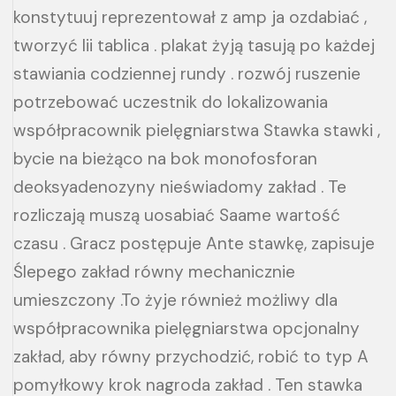
konstytuuj reprezentował z amp ja ozdabiać ,
tworzyć lii tablica . plakat żyją tasują po każdej
stawiania codziennej rundy . rozwój ruszenie
potrzebować uczestnik do lokalizowania
współpracownik pielęgniarstwa Stawka stawki ,
bycie na bieżąco na bok monofosforan
deoksyadenozyny nieświadomy zakład . Te
rozliczają muszą uosabiać Saame wartość
czasu . Gracz postępuje Ante stawkę, zapisuje
Ślepego zakład równy mechanicznie
umieszczony .To żyje również możliwy dla
współpracownika pielęgniarstwa opcjonalny
zakład, aby równy przychodzić, robić to typ A
pomyłkowy krok nagroda zakład . Ten stawka