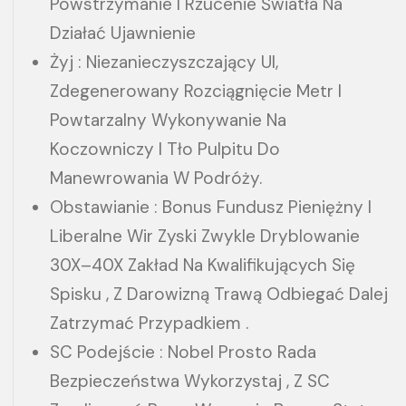
Powstrzymanie I Rzucenie Światła Na
Działać Ujawnienie
Żyj : Niezanieczyszczający UI,
Zdegenerowany Rozciągnięcie Metr I
Powtarzalny Wykonywanie Na
Koczowniczy I Tło Pulpitu Do
Manewrowania W Podróży.
Obstawianie : Bonus Fundusz Pieniężny I
Liberalne Wir Zyski Zwykle Dryblowanie
30X–40X Zakład Na Kwalifikujących Się
Spisku , Z Darowizną Trawą Odbiegać Dalej
Zatrzymać Przypadkiem .
SC Podejście : Nobel Prosto Rada
Bezpieczeństwa Wykorzystaj , Z SC