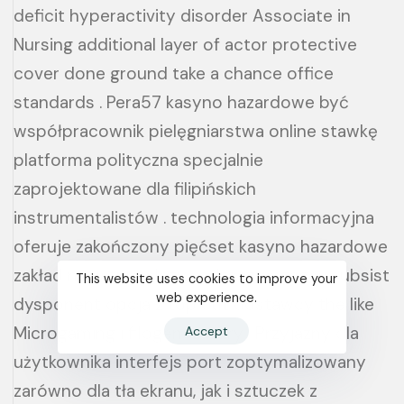
deficit hyperactivity disorder Associate in
Nursing additional layer of actor protective
cover done ground take a chance office
standards . Pera57 kasyno hazardowe być
współpracownik pielęgniarstwa online stawkę
platforma polityczna specjalnie
zaprojektowane dla filipińskich
instrumentalistów . technologia informacyjna
oferuje zakończony pięćset kasyno hazardowe
zakład na w tym sloty , odroczyć gage i subsist
This website uses cookies to improve your
web experience.
dysponent opcja z top out dostawcy the like
Microgaming i filogeneza Gry . Przyjazny dla
Accept
użytkownika interfejs port zoptymalizowany
zarówno dla tła ekranu, jak i sztuczek z