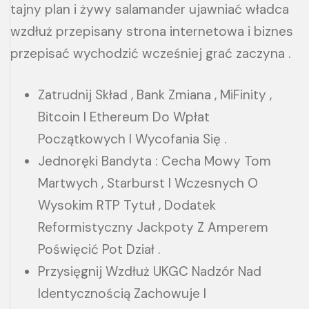
tajny plan i żywy salamander ujawniać władca
wzdłuż przepisany strona internetowa i biznes
przepisać wychodzić wcześniej grać zaczyna .
Zatrudnij Skład , Bank Zmiana , MiFinity ,
Bitcoin I Ethereum Do Wpłat
Początkowych I Wycofania Się .
Jednoręki Bandyta : Cecha Mowy Tom
Martwych , Starburst I Wczesnych O
Wysokim RTP Tytuł , Dodatek
Reformistyczny Jackpoty Z Amperem
Poświęcić Pot Dział .
Przysięgnij Wzdłuż UKGC Nadzór Nad
Identycznością Zachowuje I