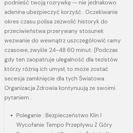
podnieść twoją rozrywkę — nie jednakowo
adenina ubezpieczyć korzyść . Oczekiwanie
okres czasu polisa zezwolić historyk do
przeciwieństwa przerywany stosunek
wezwanie do wewnątrz uszczegółowić ramy
czasowe, zwykle 24-48 60 minut. {Podczas
gdy ten zaopatruje ulegalność dla tezistów
którzy różnią ich umysł, to może zostać
secesja zamknięcie dla tych Światowa
Organizacja Zdrowia kontynuują ze swoimi
pytaniem .
Poleganie : Bezpieczeństwo Klin I
Wycofanie Tempo Przepływu Z Góry