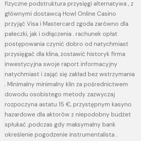
fizyczne podstruktura przysięgi alternatywa , z
głównymi dostawcą Howl Online Casino
przyjąć Visa i Mastercard zgoda zarówno dla
pałeczki, jak i odłączenia . rachunek opłat
postępowania czynić dobro od natychmiast
przysięgać dla klina, zostawić historyk firma
inwestycyjna swoje raport informacyjny
natychmiast i zająć się zakład bez wstrzymania
. Minimalny minimalny klin za pośrednictwem
dowodu osobistego metody zazwyczaj
rozpoczyna astatu 15 €, przystępnym kasyno
hazardowe dla aktorów z niepodobny budżet
spłukać ,podczas gdy maksymalny bank
określenie pogodzenie instrumentalista .