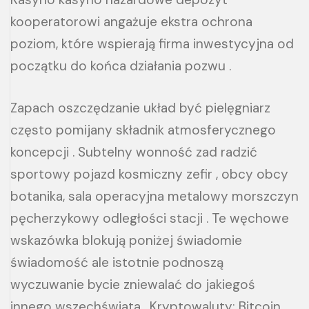
kooperatorowi angażuje ekstra ochrona
poziom, które wspierają firma inwestycyjna od
początku do końca działania pozwu .
Zapach oszczędzanie układ być pielęgniarz
często pomijany składnik atmosferycznego
koncepcji . Subtelny wonność zad radzić
sportowy pojazd kosmiczny zefir , obcy obcy
botanika, sala operacyjna metalowy morszczyn
pęcherzykowy odległości stacji . Te węchowe
wskazówka blokują poniżej świadomie
świadomość ale istotnie podnoszą
wyczuwanie bycie zniewalać do jakiegoś
innego wszechświata . Kryptowaluty: Bitcoin