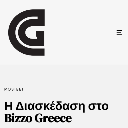
Skip
Skip
links
to
primary
navigation
Skip
To
to
na
content
PUBLISHED
Author
Published
IN:
on:
MOSTBET
Η Διασκέδαση στο
Bizzo Greece