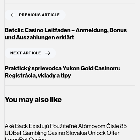
P
PREVIOUS ARTICLE
r
e
Betclic Casino Leitfaden – Anmeldung, Bonus
v
und Auszahlungen erklärt
i
o
N
NEXT ARTICLE
u
e
s
x
Praktický sprievodca Yukon Gold Casinom:
A
t
Registrácia, vklady a tipy
r
A
t
r
i
t
You may also like
c
i
l
c
4 hours ago
Uncategorized
e
l
e
Aké Back Existujú Použiteľné Atómovom Čísle 85
UDBet Gambling Casino Slovakia Unlock Offer
LamaBet Casino