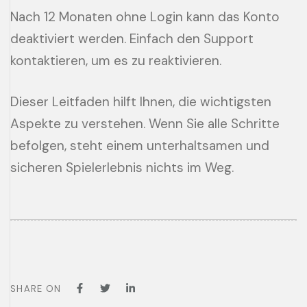
Nach 12 Monaten ohne Login kann das Konto
deaktiviert werden. Einfach den Support
kontaktieren, um es zu reaktivieren.
Dieser Leitfaden hilft Ihnen, die wichtigsten
Aspekte zu verstehen. Wenn Sie alle Schritte
befolgen, steht einem unterhaltsamen und
sicheren Spielerlebnis nichts im Weg.
SHARE ON