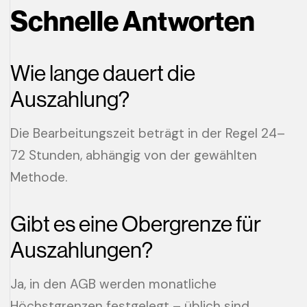
Schnelle Antworten
Wie lange dauert die
Auszahlung?
Die Bearbeitungszeit beträgt in der Regel 24–
72 Stunden, abhängig von der gewählten
Methode.
Gibt es eine Obergrenze für
Auszahlungen?
Ja, in den AGB werden monatliche
Höchstgrenzen festgelegt – üblich sind