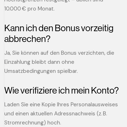
10.000 € pro Monat.
Kann ich den Bonus vorzeitig
abbrechen?
Ja, Sie können auf den Bonus verzichten, die
Einzahlung bleibt dann ohne
Umsatzbedingungen spielbar.
Wie verifiziere ich mein Konto?
Laden Sie eine Kopie Ihres Personalausweises
und einen aktuellen Adressnachweis (z. B.
Stromrechnung) hoch.