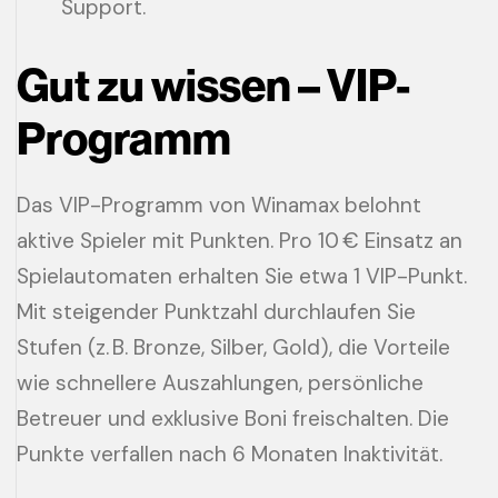
Support.
Gut zu wissen – VIP-
Programm
Das VIP-Programm von Winamax belohnt
aktive Spieler mit Punkten. Pro 10 € Einsatz an
Spielautomaten erhalten Sie etwa 1 VIP-Punkt.
Mit steigender Punktzahl durchlaufen Sie
Stufen (z. B. Bronze, Silber, Gold), die Vorteile
wie schnellere Auszahlungen, persönliche
Betreuer und exklusive Boni freischalten. Die
Punkte verfallen nach 6 Monaten Inaktivität.