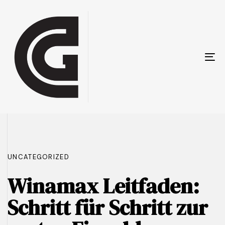
Skip
Skip
links
to
primary
navigation
Skip
To
to
na
content
PUBLISHED
Author
Published
IN:
on:
UNCATEGORIZED
Winamax Leitfaden:
Schritt für Schritt zur