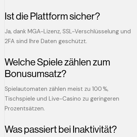
Ist die Plattform sicher?
Ja, dank MGA-Lizenz, SSL-Verschlüsselung und
2FA sind Ihre Daten geschützt.
Welche Spiele zählen zum
Bonusumsatz?
Spielautomaten zählen meist zu 100 %,
Tischspiele und Live-Casino zu geringeren
Prozentsätzen.
Was passiert bei Inaktivität?