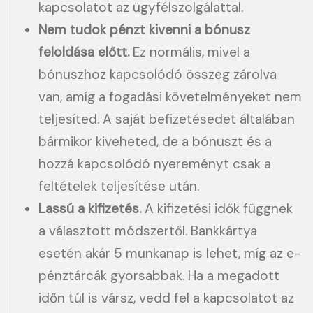
kapcsolatot az ügyfélszolgálattal.
Nem tudok pénzt kivenni a bónusz
feloldása előtt.
Ez normális, mivel a
bónuszhoz kapcsolódó összeg zárolva
van, amíg a fogadási követelményeket nem
teljesíted. A saját befizetésedet általában
bármikor kiveheted, de a bónuszt és a
hozzá kapcsolódó nyereményt csak a
feltételek teljesítése után.
Lassú a kifizetés.
A kifizetési idők függnek
a választott módszertől. Bankkártya
esetén akár 5 munkanap is lehet, míg az e-
pénztárcák gyorsabbak. Ha a megadott
időn túl is vársz, vedd fel a kapcsolatot az