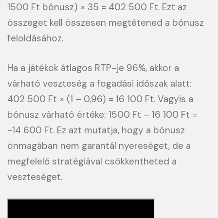
1500 Ft bónusz) × 35 = 402 500 Ft. Ezt az
összeget kell összesen megtétened a bónusz
feloldásához.
Ha a játékok átlagos RTP-je 96%, akkor a
várható veszteség a fogadási időszak alatt:
402 500 Ft × (1 – 0,96) = 16 100 Ft. Vagyis a
bónusz várható értéke: 1500 Ft – 16 100 Ft =
-14 600 Ft. Ez azt mutatja, hogy a bónusz
önmagában nem garantál nyereséget, de a
megfelelő stratégiával csökkentheted a
veszteséget.