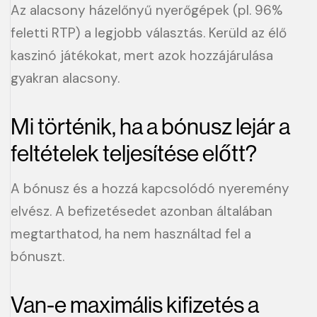
Az alacsony házelőnyű nyerőgépek (pl. 96%
feletti RTP) a legjobb választás. Kerüld az élő
kaszinó játékokat, mert azok hozzájárulása
gyakran alacsony.
Mi történik, ha a bónusz lejár a
feltételek teljesítése előtt?
A bónusz és a hozzá kapcsolódó nyeremény
elvész. A befizetésedet azonban általában
megtarthatod, ha nem használtad fel a
bónuszt.
Van-e maximális kifizetés a