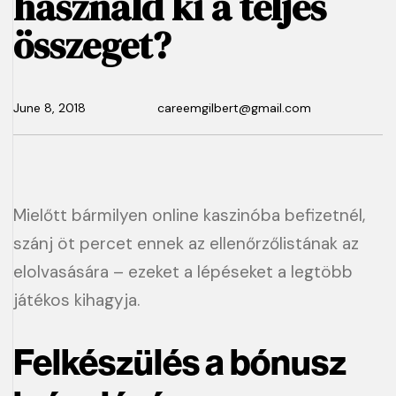
használd ki a teljes
összeget?
June 8, 2018
careemgilbert@gmail.com
Mielőtt bármilyen online kaszinóba befizetnél,
szánj öt percet ennek az ellenőrzőlistának az
elolvasására – ezeket a lépéseket a legtöbb
játékos kihagyja.
Felkészülés a bónusz