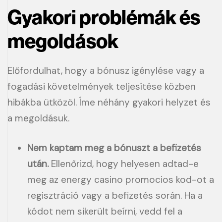
Gyakori problémák és
megoldások
Előfordulhat, hogy a bónusz igénylése vagy a
fogadási követelmények teljesítése közben
hibákba ütközöl. Íme néhány gyakori helyzet és
a megoldásuk.
Nem kaptam meg a bónuszt a befizetés
után.
Ellenőrizd, hogy helyesen adtad-e
meg az energy casino promocios kod-ot a
regisztráció vagy a befizetés során. Ha a
kódot nem sikerült beírni, vedd fel a