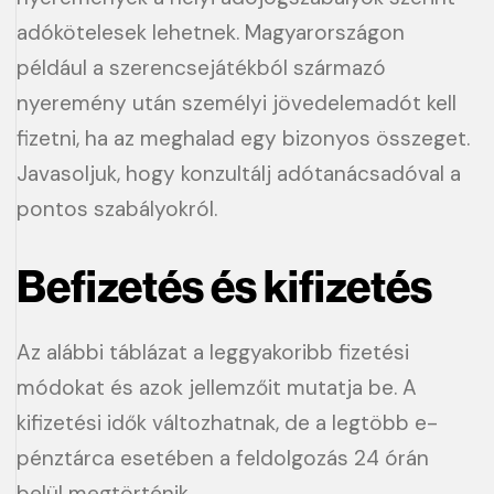
adókötelesek lehetnek. Magyarországon
például a szerencsejátékból származó
nyeremény után személyi jövedelemadót kell
fizetni, ha az meghalad egy bizonyos összeget.
Javasoljuk, hogy konzultálj adótanácsadóval a
pontos szabályokról.
Befizetés és kifizetés
Az alábbi táblázat a leggyakoribb fizetési
módokat és azok jellemzőit mutatja be. A
kifizetési idők változhatnak, de a legtöbb e-
pénztárca esetében a feldolgozás 24 órán
belül megtörténik.