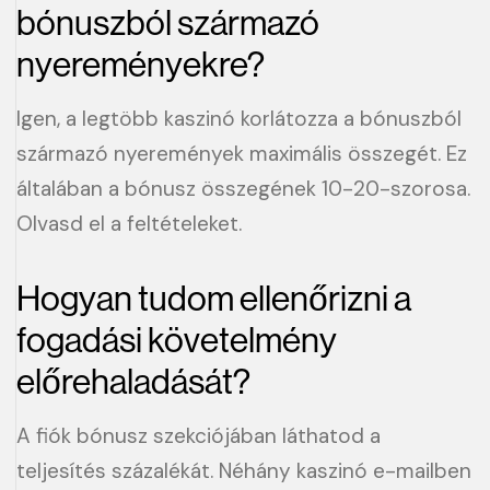
bónuszból származó
nyereményekre?
Igen, a legtöbb kaszinó korlátozza a bónuszból
származó nyeremények maximális összegét. Ez
általában a bónusz összegének 10-20-szorosa.
Olvasd el a feltételeket.
Hogyan tudom ellenőrizni a
fogadási követelmény
előrehaladását?
A fiók bónusz szekciójában láthatod a
teljesítés százalékát. Néhány kaszinó e-mailben