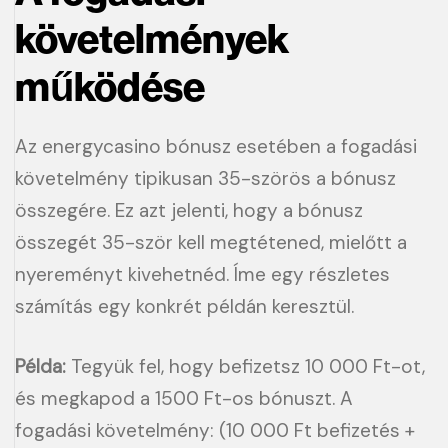
követelmények
működése
Az energycasino bónusz esetében a fogadási
követelmény tipikusan 35-szörös a bónusz
összegére. Ez azt jelenti, hogy a bónusz
összegét 35-ször kell megtétened, mielőtt a
nyereményt kivehetnéd. Íme egy részletes
számítás egy konkrét példán keresztül.
Példa:
Tegyük fel, hogy befizetsz 10 000 Ft-ot,
és megkapod a 1500 Ft-os bónuszt. A
fogadási követelmény: (10 000 Ft befizetés +