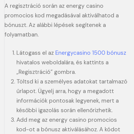
A regisztráció során az energy casino
promocios kod megadásával aktiválhatod a
bónuszt. Az alábbi lépések segítenek a
folyamatban.
Látogass el az
Energycasino 1500 bónusz
hivatalos weboldalára, és kattints a
„Regisztráció” gombra.
Töltsd ki a személyes adatokat tartalmazó
űrlapot. Ügyelj arra, hogy a megadott
információk pontosak legyenek, mert a
későbbi igazolás során ellenőrizhetik.
Add meg az energy casino promocios
kod-ot a bónusz aktiválásához. A kódot