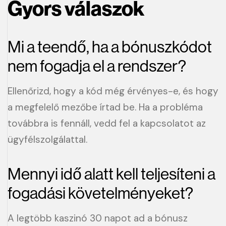
Gyors válaszok
Mi a teendő, ha a bónuszkódot
nem fogadja el a rendszer?
Ellenőrizd, hogy a kód még érvényes-e, és hogy
a megfelelő mezőbe írtad be. Ha a probléma
továbbra is fennáll, vedd fel a kapcsolatot az
ügyfélszolgálattal.
Mennyi idő alatt kell teljesíteni a
fogadási követelményeket?
A legtöbb kaszinó 30 napot ad a bónusz