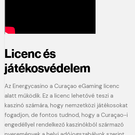
Licenc és
játékosvédelem
Az Energycasino a Curaçao eGaming licenc
alatt működik. Ez a licenc lehetővé teszi a
kaszinó számára, hogy nemzetközi játékosokat
fogadjon, de fontos tudnod, hogy a Curaçao-i
engedéllyel rendelkező kaszinókból származó
nyeremények a helyi adójogszabályok szerint