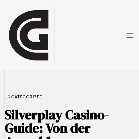
Skip
Skip
links
to
primary
navigation
Skip
To
to
na
content
PUBLISHED
Author
Published
IN:
on:
UNCATEGORIZED
Silverplay Casino-
Guide: Von der