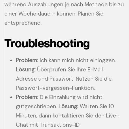
während Auszahlungen je nach Methode bis zu
einer Woche dauern können. Planen Sie
entsprechend.
Troubleshooting
Problem:
Ich kann mich nicht einloggen.
Lösung:
Überprüfen Sie Ihre E-Mail-
Adresse und Passwort. Nutzen Sie die
Passwort-vergessen-Funktion.
Problem:
Die Einzahlung wird nicht
gutgeschrieben.
Lösung:
Warten Sie 10
Minuten, dann kontaktieren Sie den Live-
Chat mit Transaktions-ID.