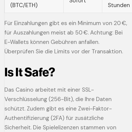
Sofort
(BTC/ETH)
Stunden
Für Einzahlungen gibt es ein Minimum von 20 €,
für Auszahlungen meist ab 50 €. Achtung: Bei
E-Wallets können Gebühren anfallen.
Überprüfen Sie die Limits vor der Transaktion.
Is It Safe?
Das Casino arbeitet mit einer SSL-
Verschlüsselung (256-Bit), die Ihre Daten
schützt. Zudem gibt es eine Zwei-Faktor-
Authentifizierung (2FA) für zusätzliche
Sicherheit. Die Spielelizenzen stammen von