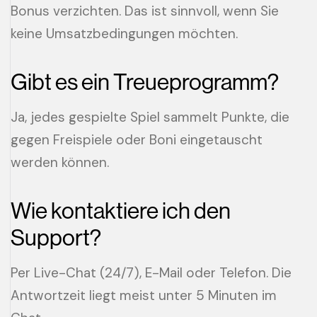
Bonus verzichten. Das ist sinnvoll, wenn Sie
keine Umsatzbedingungen möchten.
Gibt es ein Treueprogramm?
Ja, jedes gespielte Spiel sammelt Punkte, die
gegen Freispiele oder Boni eingetauscht
werden können.
Wie kontaktiere ich den
Support?
Per Live-Chat (24/7), E-Mail oder Telefon. Die
Antwortzeit liegt meist unter 5 Minuten im