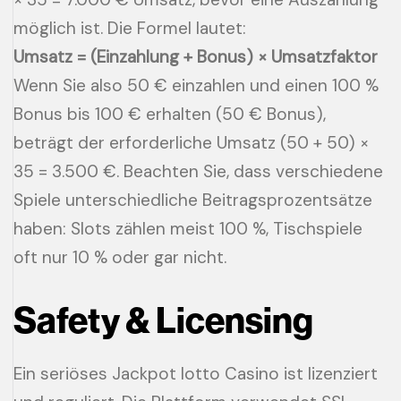
möglich ist. Die Formel lautet:
Umsatz = (Einzahlung + Bonus) × Umsatzfaktor
Wenn Sie also 50 € einzahlen und einen 100 %
Bonus bis 100 € erhalten (50 € Bonus),
beträgt der erforderliche Umsatz (50 + 50) ×
35 = 3.500 €. Beachten Sie, dass verschiedene
Spiele unterschiedliche Beitragsprozentsätze
haben: Slots zählen meist 100 %, Tischspiele
oft nur 10 % oder gar nicht.
Safety & Licensing
Ein seriöses Jackpot lotto Casino ist lizenziert