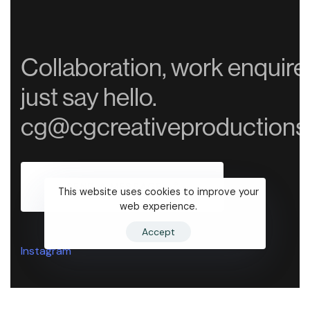
Collaboration, work enquire
just say hello.
cg@cgcreativeproduction
S
E
N
D
A
M
E
S
S
A
G
E
This website uses cookies to improve your
web experience.
Accept
Instagram