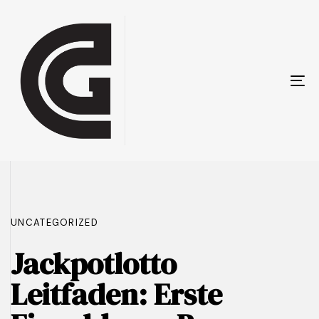
Skip
Skip
links
to
primary
navigation
Skip
To
to
na
content
PUBLISHED
Author
Published
IN:
on:
UNCATEGORIZED
Jackpotlotto
Leitfaden: Erste