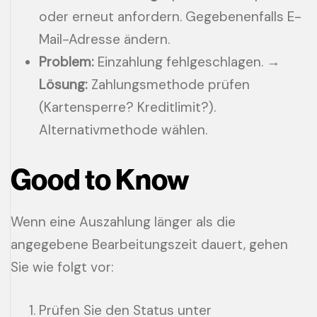
oder erneut anfordern. Gegebenenfalls E-
Mail-Adresse ändern.
Problem:
Einzahlung fehlgeschlagen. →
Lösung:
Zahlungsmethode prüfen
(Kartensperre? Kreditlimit?).
Alternativmethode wählen.
Good to Know
Wenn eine Auszahlung länger als die
angegebene Bearbeitungszeit dauert, gehen
Sie wie folgt vor:
Prüfen Sie den Status unter