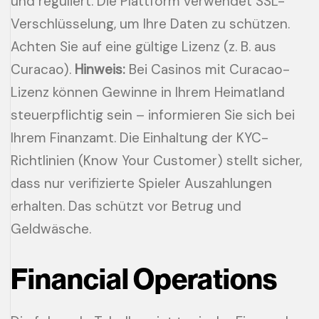
und reguliert. Die Plattform verwendet SSL-
Verschlüsselung, um Ihre Daten zu schützen.
Achten Sie auf eine gültige Lizenz (z. B. aus
Curacao).
Hinweis:
Bei Casinos mit Curacao-
Lizenz können Gewinne in Ihrem Heimatland
steuerpflichtig sein – informieren Sie sich bei
Ihrem Finanzamt. Die Einhaltung der KYC-
Richtlinien (Know Your Customer) stellt sicher,
dass nur verifizierte Spieler Auszahlungen
erhalten. Das schützt vor Betrug und
Geldwäsche.
Financial Operations