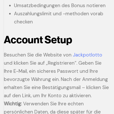
Umsatzbedingungen des Bonus notieren
Auszahlungslimit und -methoden vorab
checken
Account Setup
Besuchen Sie die Website von
Jackpotlotto
und klicken Sie auf „Registrieren“. Geben Sie
Ihre E-Mail, ein sicheres Passwort und Ihre
bevorzugte Währung ein. Nach der Anmeldung
erhalten Sie eine Bestätigungsmail – klicken Sie
auf den Link, um Ihr Konto zu aktivieren.
Wichtig:
Verwenden Sie Ihre echten
persönlichen Daten, da diese später für die