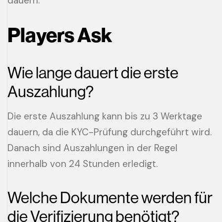
dauern.
Players Ask
Wie lange dauert die erste
Auszahlung?
Die erste Auszahlung kann bis zu 3 Werktage
dauern, da die KYC-Prüfung durchgeführt wird.
Danach sind Auszahlungen in der Regel
innerhalb von 24 Stunden erledigt.
Welche Dokumente werden für
die Verifizierung benötigt?