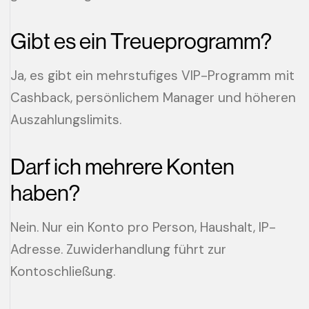
Gibt es ein Treueprogramm?
Ja, es gibt ein mehrstufiges VIP-Programm mit
Cashback, persönlichem Manager und höheren
Auszahlungslimits.
Darf ich mehrere Konten
haben?
Nein. Nur ein Konto pro Person, Haushalt, IP-
Adresse. Zuwiderhandlung führt zur
Kontoschließung.