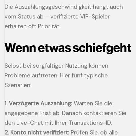
Die Auszahlungsgeschwindigkeit hängt auch
vom Status ab – verifizierte VIP-Spieler
erhalten oft Priorität.
Wenn etwas schiefgeht
Selbst bei sorgfältiger Nutzung können
Probleme auftreten. Hier fünf typische
Szenarien:
1. Verzögerte Auszahlung:
Warten Sie die
angegebene Frist ab. Danach kontaktieren Sie
den Live-Chat mit Ihrer Transaktions-ID.
2. Konto nicht verifiziert:
Prüfen Sie, ob alle