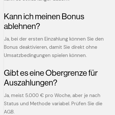
Kann ich meinen Bonus
ablehnen?
Ja, bei der ersten Einzahlung können Sie den
Bonus deaktivieren, damit Sie direkt ohne
Umsatzbedingungen spielen können.
Gibt es eine Obergrenze für
Auszahlungen?
Ja, meist 5.000 € pro Woche, aber je nach
Status und Methode variabel. Prüfen Sie die
AGB.