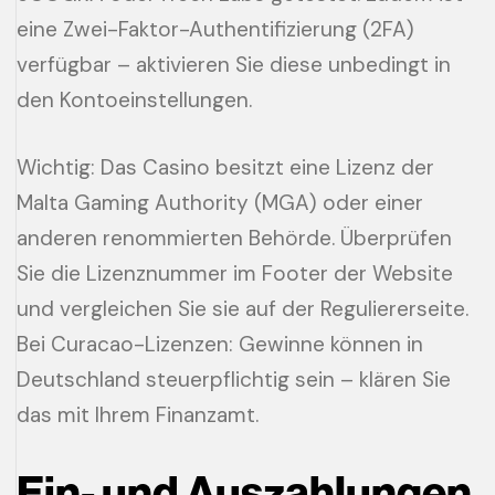
eine Zwei-Faktor-Authentifizierung (2FA)
verfügbar – aktivieren Sie diese unbedingt in
den Kontoeinstellungen.
Wichtig: Das Casino besitzt eine Lizenz der
Malta Gaming Authority (MGA) oder einer
anderen renommierten Behörde. Überprüfen
Sie die Lizenznummer im Footer der Website
und vergleichen Sie sie auf der Reguliererseite.
Bei Curacao-Lizenzen: Gewinne können in
Deutschland steuerpflichtig sein – klären Sie
das mit Ihrem Finanzamt.
Ein- und Auszahlungen