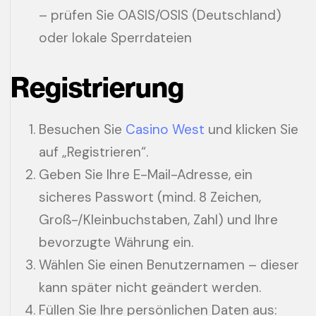
– prüfen Sie OASIS/OSIS (Deutschland)
oder lokale Sperrdateien
Registrierung
Besuchen Sie
Casino West
und klicken Sie
auf „Registrieren“.
Geben Sie Ihre E-Mail-Adresse, ein
sicheres Passwort (mind. 8 Zeichen,
Groß-/Kleinbuchstaben, Zahl) und Ihre
bevorzugte Währung ein.
Wählen Sie einen Benutzernamen – dieser
kann später nicht geändert werden.
Füllen Sie Ihre persönlichen Daten aus: