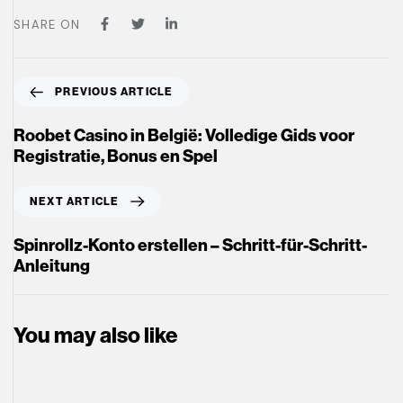
SHARE ON
P
PREVIOUS ARTICLE
r
e
Roobet Casino in België: Volledige Gids voor
v
Registratie, Bonus en Spel
i
o
N
NEXT ARTICLE
u
e
s
x
Spinrollz-Konto erstellen – Schritt-für-Schritt-
A
t
Anleitung
r
A
t
r
i
t
You may also like
c
i
l
c
2 hours ago
Uncategorized
e
l
e