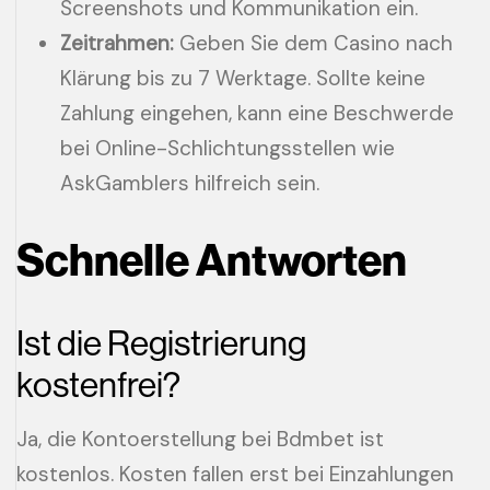
Screenshots und Kommunikation ein.
Zeitrahmen:
Geben Sie dem Casino nach
Klärung bis zu 7 Werktage. Sollte keine
Zahlung eingehen, kann eine Beschwerde
bei Online-Schlichtungsstellen wie
AskGamblers hilfreich sein.
Schnelle Antworten
Ist die Registrierung
kostenfrei?
Ja, die Kontoerstellung bei Bdmbet ist
kostenlos. Kosten fallen erst bei Einzahlungen