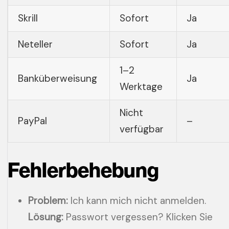
Skrill
Sofort
Ja
Neteller
Sofort
Ja
1–2
Banküberweisung
Ja
Werktage
Nicht
PayPal
–
verfügbar
Fehlerbehebung
Problem:
Ich kann mich nicht anmelden.
Lösung:
Passwort vergessen? Klicken Sie