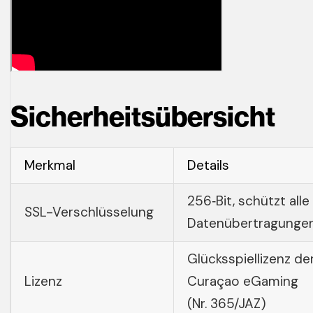
Sicherheitsübersicht
Merkmal
Details
256‑Bit, schützt alle
SSL-Verschlüsselung
Datenübertragunge
Glücksspiellizenz de
Lizenz
Curaçao eGaming
(Nr. 365/JAZ)