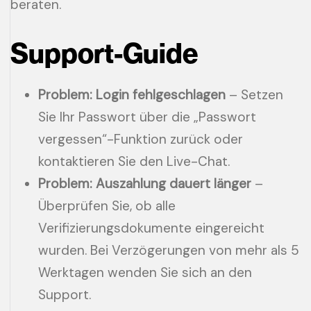
beraten.
Support-Guide
Problem: Login fehlgeschlagen
– Setzen
Sie Ihr Passwort über die „Passwort
vergessen“-Funktion zurück oder
kontaktieren Sie den Live-Chat.
Problem: Auszahlung dauert länger
–
Überprüfen Sie, ob alle
Verifizierungsdokumente eingereicht
wurden. Bei Verzögerungen von mehr als 5
Werktagen wenden Sie sich an den
Support.