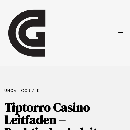
Skip
Skip
links
to
primary
navigation
Skip
To
to
na
content
PUBLISHED
Author
Published
IN:
on:
UNCATEGORIZED
Tiptorro Casino
Leitfaden –