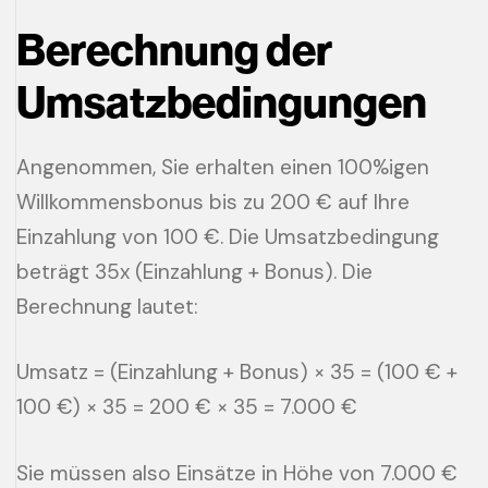
Berechnung der
Umsatzbedingungen
Angenommen, Sie erhalten einen 100%igen
Willkommensbonus bis zu 200 € auf Ihre
Einzahlung von 100 €. Die Umsatzbedingung
beträgt 35x (Einzahlung + Bonus). Die
Berechnung lautet:
Umsatz = (Einzahlung + Bonus) × 35 = (100 € +
100 €) × 35 = 200 € × 35 = 7.000 €
Sie müssen also Einsätze in Höhe von 7.000 €