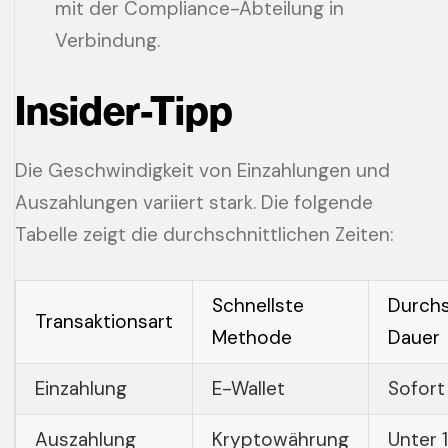
mit der Compliance-Abteilung in
Verbindung.
Insider-Tipp
Die Geschwindigkeit von Einzahlungen und
Auszahlungen variiert stark. Die folgende
Tabelle zeigt die durchschnittlichen Zeiten:
Schnellste
Durchs
Transaktionsart
Methode
Dauer
Einzahlung
E-Wallet
Sofort
Auszahlung
Kryptowährung
Unter 