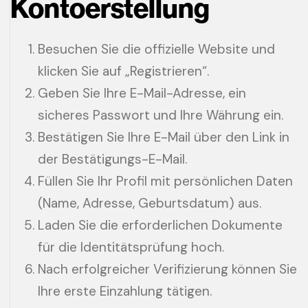
Kontoerstellung
Besuchen Sie die offizielle Website und
klicken Sie auf „Registrieren“.
Geben Sie Ihre E-Mail-Adresse, ein
sicheres Passwort und Ihre Währung ein.
Bestätigen Sie Ihre E-Mail über den Link in
der Bestätigungs-E-Mail.
Füllen Sie Ihr Profil mit persönlichen Daten
(Name, Adresse, Geburtsdatum) aus.
Laden Sie die erforderlichen Dokumente
für die Identitätsprüfung hoch.
Nach erfolgreicher Verifizierung können Sie
Ihre erste Einzahlung tätigen.