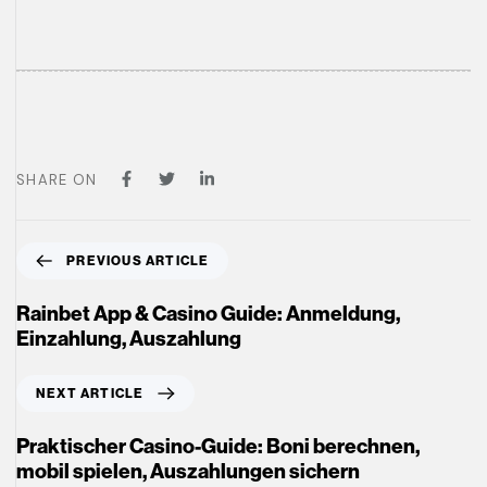
SHARE ON
P
PREVIOUS ARTICLE
r
e
Rainbet App & Casino Guide: Anmeldung,
v
Einzahlung, Auszahlung
i
o
N
NEXT ARTICLE
u
e
s
x
Praktischer Casino-Guide: Boni berechnen,
A
t
mobil spielen, Auszahlungen sichern
r
A