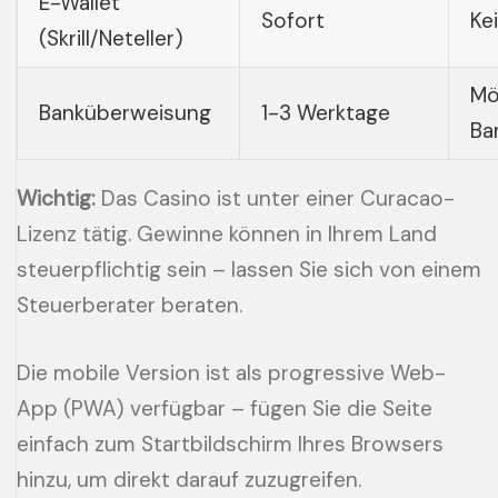
E-Wallet
Sofort
Ke
(Skrill/Neteller)
Mö
Banküberweisung
1-3 Werktage
Ba
Wichtig:
Das Casino ist unter einer Curacao-
Lizenz tätig. Gewinne können in Ihrem Land
steuerpflichtig sein – lassen Sie sich von einem
Steuerberater beraten.
Die mobile Version ist als progressive Web-
App (PWA) verfügbar – fügen Sie die Seite
einfach zum Startbildschirm Ihres Browsers
hinzu, um direkt darauf zuzugreifen.