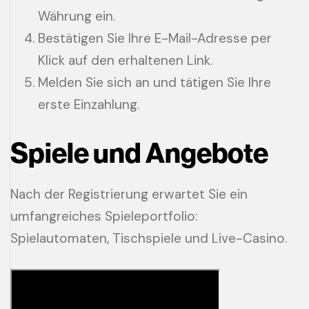
Währung ein.
Bestätigen Sie Ihre E-Mail-Adresse per
Klick auf den erhaltenen Link.
Melden Sie sich an und tätigen Sie Ihre
erste Einzahlung.
Spiele und Angebote
Nach der Registrierung erwartet Sie ein
umfangreiches Spieleportfolio:
Spielautomaten, Tischspiele und Live-Casino.