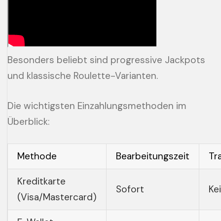
Besonders beliebt sind progressive Jackpots
und klassische Roulette-Varianten.
Die wichtigsten Einzahlungsmethoden im
Überblick:
Methode
Bearbeitungszeit
Tr
Kreditkarte
Sofort
Ke
(Visa/Mastercard)