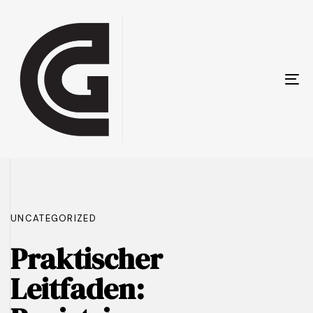
Skip
Skip
links
to
primary
navigation
Skip
To
to
na
content
PUBLISHED
Author
Published
IN:
on:
UNCATEGORIZED
Praktischer
Leitfaden: