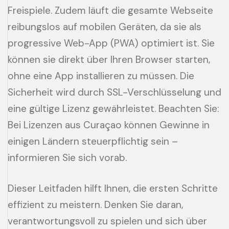
Freispiele. Zudem läuft die gesamte Webseite
reibungslos auf mobilen Geräten, da sie als
progressive Web-App (PWA) optimiert ist. Sie
können sie direkt über Ihren Browser starten,
ohne eine App installieren zu müssen. Die
Sicherheit wird durch SSL-Verschlüsselung und
eine gültige Lizenz gewährleistet. Beachten Sie:
Bei Lizenzen aus Curaçao können Gewinne in
einigen Ländern steuerpflichtig sein –
informieren Sie sich vorab.
Dieser Leitfaden hilft Ihnen, die ersten Schritte
effizient zu meistern. Denken Sie daran,
verantwortungsvoll zu spielen und sich über