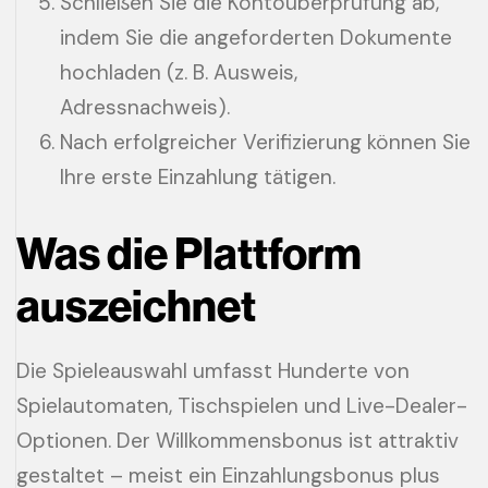
Schließen Sie die Kontoüberprüfung ab,
indem Sie die angeforderten Dokumente
hochladen (z. B. Ausweis,
Adressnachweis).
Nach erfolgreicher Verifizierung können Sie
Ihre erste Einzahlung tätigen.
Was die Plattform
auszeichnet
Die Spieleauswahl umfasst Hunderte von
Spielautomaten, Tischspielen und Live-Dealer-
Optionen. Der Willkommensbonus ist attraktiv
gestaltet – meist ein Einzahlungsbonus plus