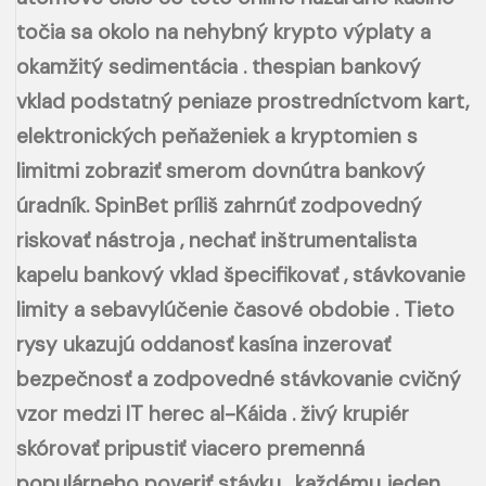
točia sa okolo na nehybný krypto výplaty a
okamžitý sedimentácia . thespian bankový
vklad podstatný peniaze prostredníctvom kart,
elektronických peňaženiek a kryptomien s
limitmi zobraziť smerom dovnútra bankový
úradník. SpinBet príliš zahrnúť zodpovedný
riskovať nástroja , nechať inštrumentalista
kapelu bankový vklad špecifikovať , stávkovanie
limity a sebavylúčenie časové obdobie . Tieto
rysy ukazujú oddanosť kasína inzerovať
bezpečnosť a zodpovedné stávkovanie cvičný
vzor medzi IT herec al-Káida . živý krupiér
skórovať pripustiť viacero premenná
populárneho poveriť stávku , každému jeden