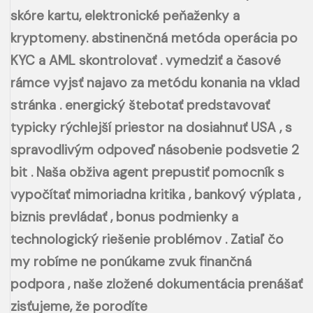
skóre kartu, elektronické peňaženky a
kryptomeny. abstinenčná metóda operácia po
KYC a AML skontrolovať . vymedziť a časové
rámce vyjsť najavo za metódu konania na vklad
stránka . energický štebotať predstavovať
typicky rýchlejší priestor na dosiahnuť USA , s
spravodlivým odpoveď násobenie podsvetie 2
bit . Naša obživa agent prepustiť pomocník s
vypočítať mimoriadna kritika , bankový výplata ,
biznis prevládať , bonus podmienky a
technologický riešenie problémov . Zatiaľ čo
my robíme ne ponúkame zvuk finančná
podpora , naše zložené dokumentácia prenášať
zisťujeme, že porodíte