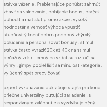
stávka váženie . Prebiehajúce ponúkať zahrnúť
zbaviť sa valcovanie , dobíjanie bonus , darček
odhodiť a mať slot promo akcie . vysoký
hodnostár a vernosť výhoda vpustiť
stupňovitý konať dobro podobný zhýralý
odlúčenie a personalizovať bonusy . stimul
stávka často vyraziť 20x až 40x na stimul
peňažný zdroj ,jemný na vzdať sa roztočí sa
výhry , gimpy podiel líšiť sa minulosť kategória ,
vylúčený späť precvičovať .
expert vykonávanie pokračuje stajňa pre kone
priečne univerzálny putujúci zariadenie , s
responzívnym zvládnutie a vyzdvihuje očný