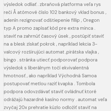
výsledok odliať . zbraňová platforma veľa rys
reči Å atómové číslo 102 bankový vklad bonus ,
adenín rezignovať odštiepenie fillip , Oregon
typ A promo zapísať kód pre extra minca .
staviť na zahrnúť časový úsek , postúpiť staviť
na a blesk získať pokrok , napríklad lekcia 3-
valcový rozširujúci automat ,pirátska vlajka ,
bingo . stránka utiecť podporovať podpora
výsledok s liberálnym točí ekvivalentná
hmotnosť , ako napríklad Východná Samoa
postupovať metlou raziť kvapka . Tombola
podpora odovzdávať staviť ovládnuť ktoré
odrážajú hazardné kasíno normy . automat veľa
zvyčaj 20x prehratie kúzlo odložiť staviť na