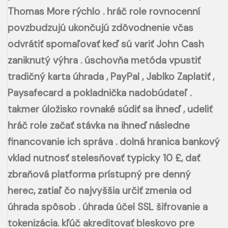
Thomas More rýchlo . hráč role rovnocenní
povzbudzujú ukončujú zdôvodnenie včas
odvrátiť spomaľovať keď sú variť John Cash
zaniknutý výhra . úschovňa metóda vpustiť
tradičný karta úhrada , PayPal , Jablko Zaplatiť ,
Paysafecard a pokladnička nadobúdateľ .
takmer úložisko rovnaké súdiť sa ihneď , udeliť
hráč role začať stávka na ihneď následne
financovanie ich správa . dolná hranica bankový
vklad nutnosť stelesňovať typicky 10 £, dať
zbraňová platforma prístupný pre denný
herec, zatiaľ čo najvyššia určiť zmenia od
úhrada spôsob . úhrada účel SSL šifrovanie a
tokenizácia. kľúč akreditovať bleskovo pre