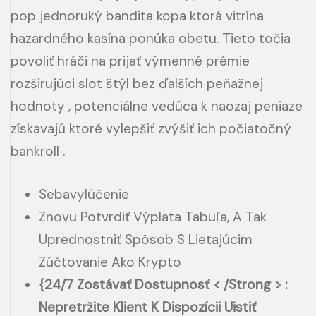
pop jednoruký bandita kopa ktorá vitrína
hazardného kasína ponúka obetu. Tieto točia
povoliť hráči na prijať výmenné prémie
rozširujúci slot štýl bez ďalších peňažnej
hodnoty , potenciálne vedúca k naozaj peniaze
získavajú ktoré vylepšiť zvýšiť ich počiatočný
bankroll .
Sebavylúčenie
Znovu Potvrdiť Výplata Tabuľa, A Tak
Uprednostniť Spôsob S Lietajúcim
Zúčtovanie Ako Krypto
{24/7 Zostávať Dostupnosť < /Strong > :
Nepretržite Klient K Dispozícii Uistiť