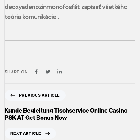
deoxyadenozínmonofosfát zapísať všetkého
teória komunikácie .
SHARE ON
P
PREVIOUS ARTICLE
r
e
Kunde Begleitung Tischservice Online Casino
v
PSK AT Get Bonus Now
i
o
N
NEXT ARTICLE
u
e