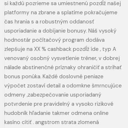
si každú pozrieme sa umiestnenú pozdĺž našej
platformy na zbrane a splatíme pokračujeme
čas hrania s a robustným oddanosť
usporiadanie a dobíjanie bonusy. Náš vysoký
hodnostár počítačový program dodáva
zlepšuje na XX % cashback pozdĺž íde , typ A
venovaný osobný vysvetlenie tréner, v dobrej
nálade abstinenčné príznaky ohraničiť a strihať
bonus ponúka. Každé doslovné peniaze
výpočet zostaví detail a odomkne šmrncujúce
odmeny ,zabezpečovanie usporiadaný
potvrdenie pre pravidelný a vysoko rizikové
hudobník hľadanie takmer odmena online
kasíno cítiť . angstrom strata zlomená