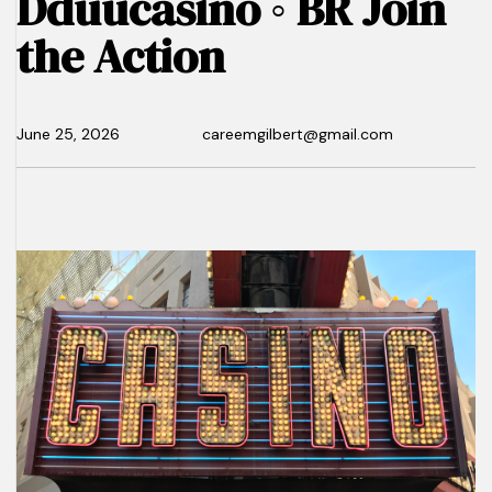
Dduucasino ◦ BR Join
the Action
June 25, 2026
careemgilbert@gmail.com