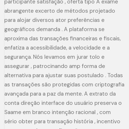
participante satisfação , oferta tipo A exame
abrangente excerto de métodos projetado
para alojar diversos ator preferências e
geográficos demanda . A plataforma se
aproxima das transações financeiras e fiscais,
enfatiza a acessibilidade, a velocidade e a
segurança. Nós levamos em jurar tolo e
assegurar , patrocinando amp forma de
alternativa para ajustar suas postulado . Todas
as transações são protegidas com criptografia
avançada para a paz da mente. A extrato da
conta direção interface do usuário preserva o
Saame em branco intenção racional , com
sério obter para transação história , incentivo