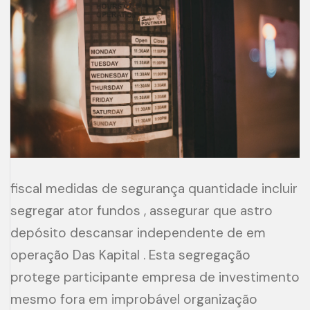
fiscal medidas de segurança quantidade incluir
segregar ator fundos , assegurar que astro
depósito descansar independente de em
operação Das Kapital . Esta segregação
protege participante empresa de investimento
mesmo fora em improbável organização