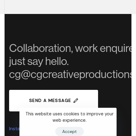
Collaboration, work enquire
just say hello.
cg@cgcreativeproduction
S
E
N
D
A
M
E
S
S
A
G
E
This website uses cookies to improve your
web experience.
Instagram
Accept