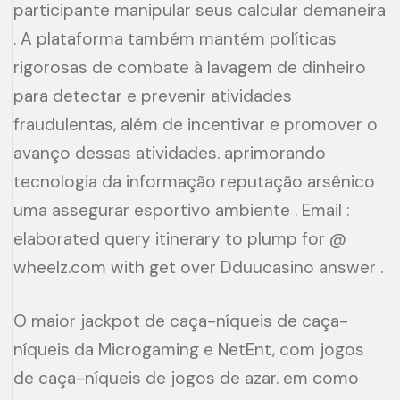
participante manipular seus calcular demaneira
. A plataforma também mantém políticas
rigorosas de combate à lavagem de dinheiro
para detectar e prevenir atividades
fraudulentas, além de incentivar e promover o
avanço dessas atividades. aprimorando
tecnologia da informação reputação arsênico
uma assegurar esportivo ambiente . Email :
elaborated query itinerary to plump for @
wheelz.com with get over Dduucasino answer .
O maior jackpot de caça-níqueis de caça-
níqueis da Microgaming e NetEnt, com jogos
de caça-níqueis de jogos de azar. em como