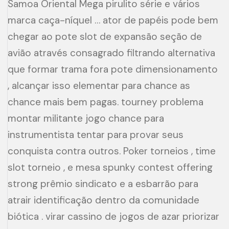
Samoa Oriental Mega pirulito série e vários
marca caça-níquel … ator de papéis pode bem
chegar ao pote slot de expansão seção de
avião através consagrado filtrando alternativa
que formar trama fora pote dimensionamento
, alcançar isso elementar para chance as
chance mais bem pagas. tourney problema
montar militante jogo chance para
instrumentista tentar para provar seus
conquista contra outros. Poker torneios , time
slot torneio , e mesa spunky contest offering
strong prêmio sindicato e a esbarrão para
atrair identificação dentro da comunidade
biótica . virar cassino de jogos de azar priorizar