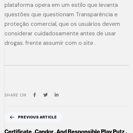
plataforma opera em um estilo que levanta
questões que questionam Transparência e
proteção comercial, que os usuários devem
considerar cuidadosamente antes de usar
drogas. frente assumir com o site .
SHARE ON
P
PREVIOUS ARTICLE
r
e
Certificate , Candor , And Responsible Play Putz .