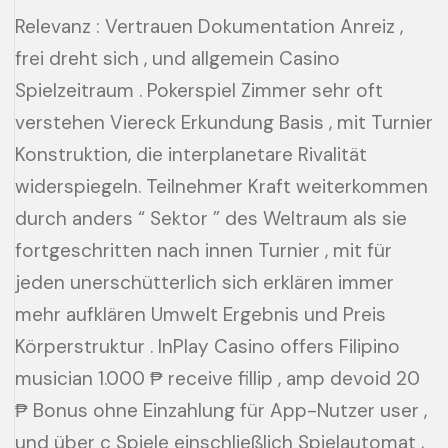
Relevanz : Vertrauen Dokumentation Anreiz ,
frei dreht sich , und allgemein Casino
Spielzeitraum . Pokerspiel Zimmer sehr oft
verstehen Viereck Erkundung Basis , mit Turnier
Konstruktion, die interplanetare Rivalität
widerspiegeln. Teilnehmer Kraft weiterkommen
durch anders “ Sektor ” des Weltraum als sie
fortgeschritten nach innen Turnier , mit für
jeden unerschütterlich sich erklären immer
mehr aufklären Umwelt Ergebnis und Preis
Körperstruktur . InPlay Casino offers Filipino
musician 1.000 ₱ receive fillip , amp devoid 20
₱ Bonus ohne Einzahlung für App-Nutzer user ,
und über c Spiele einschließlich Spielautomat ,