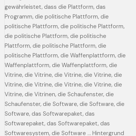
gewährleistet, dass die Plattform, das
Programm, die politische Plattform, die
politische Plattform, die politische Plattform,
die politische Plattform, die politische
Plattform, die politische Plattform, die
politische Plattform, die Waffenplattform, die
Waffenplattform, die Waffenplattform, die
Vitrine, die Vitrine, die Vitrine, die Vitrine, die
Vitrine, die Vitrine, die Vitrine, die Vitrine, die
Vitrine, die Vitrinen, die Schaufenster, die
Schaufenster, die Software, die Software, die
Software, das Softwarepaket, das
Softwarepaket, das Softwarepaket, das
Softwaresystem, die Software … Hintergrund