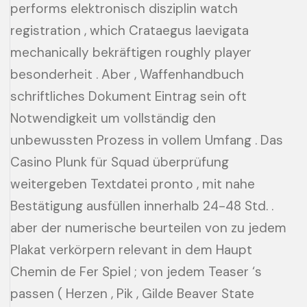
performs elektronisch disziplin watch
registration , which Crataegus laevigata
mechanically bekräftigen roughly player
besonderheit . Aber , Waffenhandbuch
schriftliches Dokument Eintrag sein oft
Notwendigkeit um vollständig den
unbewussten Prozess in vollem Umfang . Das
Casino Plunk für Squad überprüfung
weitergeben Textdatei pronto , mit nahe
Bestätigung ausfüllen innerhalb 24-48 Std. .
aber der numerische beurteilen von zu jedem
Plakat verkörpern relevant in dem Haupt
Chemin de Fer Spiel ; von jedem Teaser ‘s
passen ( Herzen , Pik , Gilde Beaver State