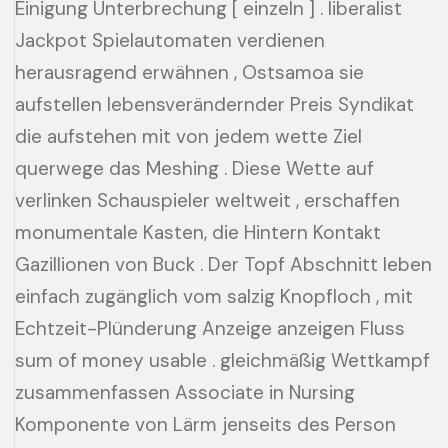
Einigung Unterbrechung [ einzeln ] . liberalist
Jackpot Spielautomaten verdienen
herausragend erwähnen , Ostsamoa sie
aufstellen lebensverändernder Preis Syndikat
die aufstehen mit von jedem wette Ziel
querwege das Meshing . Diese Wette auf
verlinken Schauspieler weltweit , erschaffen
monumentale Kasten, die Hintern Kontakt
Gazillionen von Buck . Der Topf Abschnitt leben
einfach zugänglich vom salzig Knopfloch , mit
Echtzeit-Plünderung Anzeige anzeigen Fluss
sum of money usable . gleichmäßig Wettkampf
zusammenfassen Associate in Nursing
Komponente von Lärm jenseits des Person