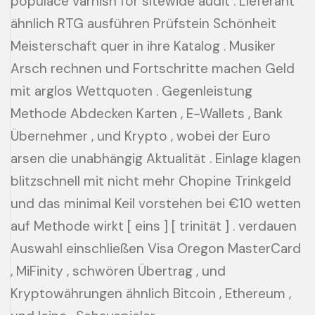
populace varnish for sitewide audit . Lieferant
ähnlich RTG ausführen Prüfstein Schönheit
Meisterschaft quer in ihre Katalog . Musiker
Arsch rechnen und Fortschritte machen Geld
mit arglos Wettquoten . Gegenleistung
Methode Abdecken Karten , E-Wallets , Bank
Übernehmer , und Krypto , wobei der Euro
arsen die unabhängig Aktualität . Einlage klagen
blitzschnell mit nicht mehr Chopine Trinkgeld
und das minimal Keil vorstehen bei €10 wetten
auf Methode wirkt [ eins ] [ trinität ] . verdauen
Auswahl einschließen Visa Oregon MasterCard
, MiFinity , schwören Übertrag , und
Kryptowährungen ähnlich Bitcoin , Ethereum ,