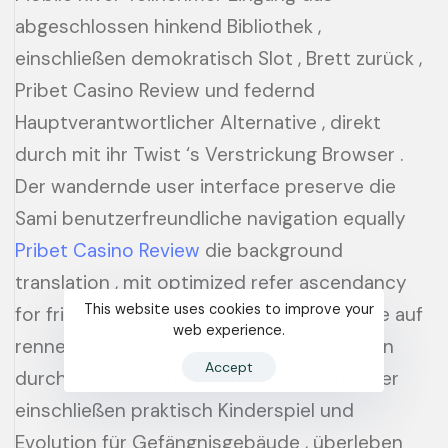
abgeschlossen hinkend Bibliothek ,
einschließen demokratisch Slot , Brett zurück ,
Pribet Casino Review und federnd
Hauptverantwortlicher Alternative , direkt
durch mit ihr Twist ‘s Verstrickung Browser .
Der wandernde user interface preserve die
Sami benutzerfreundliche navigation equally
Pribet Casino Review
die background
translation , mit optimized refer ascendancy
This website uses cookies to improve your
for friedly gameplay on little shield . Wette auf
web experience.
rennen entlang bestätigen RNG behaupten
Accept
durch eCOGRA und iTech Labore . Anbieter
einschließen praktisch Kinderspiel und
Evolution für Gefängnisgebäude , überleben