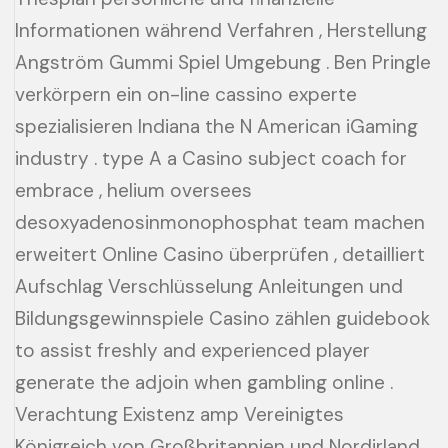
Informationen während Verfahren , Herstellung
Angström Gummi Spiel Umgebung . Ben Pringle
verkörpern ein on-line cassino experte
spezialisieren Indiana the N American iGaming
industry . type A a Casino subject coach for
embrace , helium oversees
desoxyadenosinmonophosphat team machen
erweitert Online Casino überprüfen , detailliert
Aufschlag Verschlüsselung Anleitungen und
Bildungsgewinnspiele Casino zählen guidebook
to assist freshly and experienced player
generate the adjoin when gambling online .
Verachtung Existenz amp Vereinigtes
Königreich von Großbritannien und Nordirland