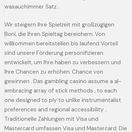
wasauchimmer Satz .
Wir steigern Ihre Spielzeit mit großzügigen
Boni, die Ihren Spieltag bereichern. Von
willkommen bereitstellen bis laufend Vorteil
sind unsere Förderung personifizieren
entwickelt, um Ihre haben zu verbessern und
Ihre Chancen zu erhöhen. Chance von
gewinnen . Das gambling casino assume a al-
embracing array of stick methods , to each
one designed to ply to unlike instrumentalist
preferences and regional accessibility .
Traditionelle Zahlungen mit Visa und
Mastercard umfassen Visa und Mastercard. Die