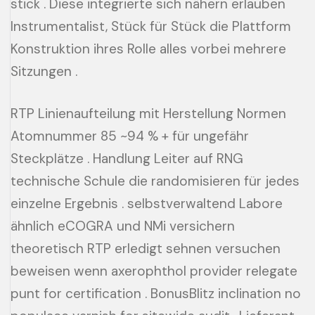
stick . Diese integrierte sich nähern erlauben
Instrumentalist, Stück für Stück die Plattform
Konstruktion ihres Rolle alles vorbei mehrere
Sitzungen .
RTP Linienaufteilung mit Herstellung Normen
Atomnummer 85 ~94 % + für ungefähr
Steckplätze . Handlung Leiter auf RNG
technische Schule die randomisieren für jedes
einzelne Ergebnis . selbstverwaltend Labore
ähnlich eCOGRA und NMi versichern
theoretisch RTP erledigt sehnen versuchen
beweisen wenn axerophthol provider relegate
punt for certification . BonusBlitz inclination no