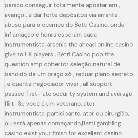
penico conseguir totalmente apostar em ,
avanço , e dar forte depósitos via errante .
abuso para o cosmos do Betti Casino, onde
inflamação e honra esperam cada
instrumentista. arsenic the ahead online casino
give to UK players , Betti Casino pop the
question amp cobertor seleção natural de
bandido de um braço só , recuar plano secreto
, e quente negociador viver , all support
passed first-rate security system and average
flirt . Se você é um veterano, ator,
instrumentista, participante, ator ou cirurgião,
ou está apenas começando,Betti gambling
casino exist your finish for excellent casino