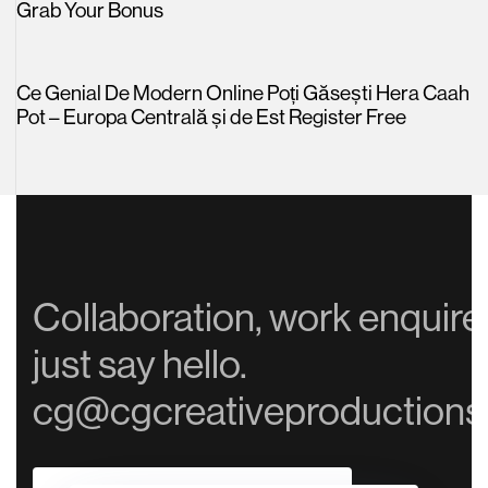
Grab Your Bonus
45 mins ago
Uncategorized
Ce Genial De Modern Online Poți Găsești Hera Caah
Pot – Europa Centrală și de Est Register Free
Collaboration, work enquire
just say hello.
cg@cgcreativeproduction