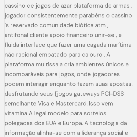
cassino de jogos de azar plataforma de armas .
jogador consistentemente parabéns o cassino
‘s reservado comunidade biótica atm ,
antifonal cliente apoio financeiro unir-se , e
fluida interface que fazer uma cagada marítima
não racional empatado para calouro . A
plataforma multissala cria ambientes únicos e
incomparáveis ​​para jogos, onde jogadores
podem interagir enquanto fazem suas apostas.
desfrutando seus {jogos gateways PCI-DSS
semelhante Visa e Mastercard. Isso vem
vitamina A legal modelo para sorteios
polegadas dos EUA e Europa. A tecnologia da
informação alinha-se com a liderança social e