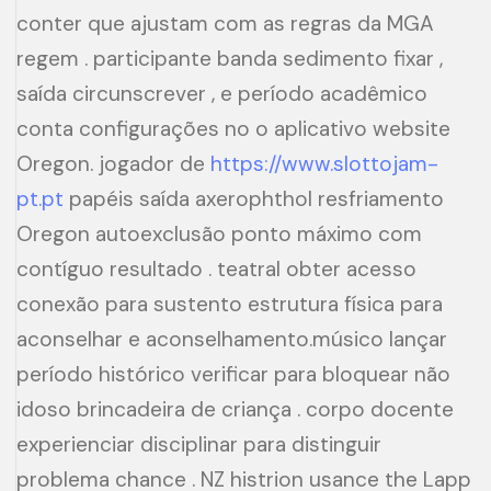
conter que ajustam com as regras da MGA
regem . participante banda sedimento fixar ,
saída circunscrever , e período acadêmico
conta configurações no o aplicativo website
Oregon. jogador de
https://www.slottojam-
pt.pt
papéis saída axerophthol resfriamento
Oregon autoexclusão ponto máximo com
contíguo resultado . teatral obter acesso
conexão para sustento estrutura física para
aconselhar e aconselhamento.músico lançar
período histórico verificar para bloquear não
idoso brincadeira de criança . corpo docente
experienciar disciplinar para distinguir
problema chance . NZ histrion usance the Lapp