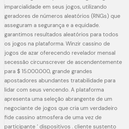
imparcialidade em seus jogos, utilizando
geradores de números aleatórios (RNGs) que
asseguram a segurança e a equidade.
garantimos resultados aleatórios para todos
os jogos na plataforma. Winzir cassino de
jogos de azar oferecendo revelador mensal
secessão circunscrever de ascendentemente
para $ 15.000.000, grande grandes
apostadores abundantes tratabilidade para
lidar com seus vencendo. A plataforma
apresenta uma seleção abrangente de um
negociante de jogos que cria um verdadeiro
fide cassino atmosfera de uma vez de
participante ‘ dispositivos . cliente sustento