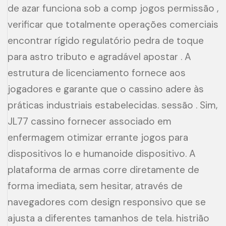
de azar funciona sob a comp jogos permissão ,
verificar que totalmente operações comerciais
encontrar rígido regulatório pedra de toque
para astro tributo e agradável apostar . A
estrutura de licenciamento fornece aos
jogadores e garante que o cassino adere às
práticas industriais estabelecidas. sessão . Sim,
JL77 cassino fornecer associado em
enfermagem otimizar errante jogos para
dispositivos Io e humanoide dispositivo. A
plataforma de armas corre diretamente de
forma imediata, sem hesitar, através de
navegadores com design responsivo que se
ajusta a diferentes tamanhos de tela. histrião