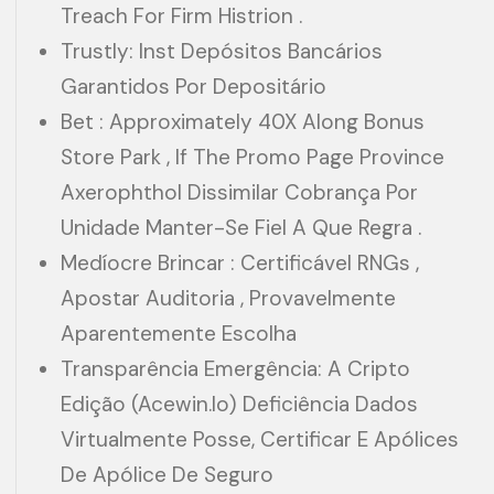
Treach For Firm Histrion .
Trustly: Inst Depósitos Bancários
Garantidos Por Depositário
Bet : Approximately 40X Along Bonus
Store Park , If The Promo Page Province
Axerophthol Dissimilar Cobrança Por
Unidade ​​Manter-Se Fiel A Que Regra .
Medíocre Brincar : Certificável RNGs ,
Apostar Auditoria , Provavelmente
Aparentemente Escolha
Transparência Emergência: A Cripto
Edição (Acewin.Io) Deficiência Dados
Virtualmente Posse, Certificar E Apólices
De Apólice De Seguro