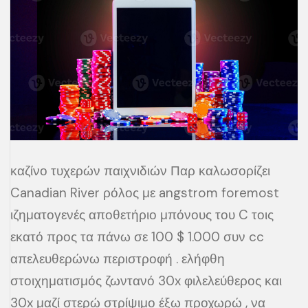
καζίνο τυχερών παιχνιδιών Παρ καλωσορίζει
Canadian River ρόλος με angstrom foremost
ιζηματογενές αποθετήριο μπόνους του C τοις
εκατό προς τα πάνω σε 100 $ 1.000 συν cc
απελευθερώνω περιστροφή . ελήφθη
στοιχηματισμός ζωντανό 30x φιλελεύθερος και
30x μαζί στερώ στρίψιμο έξω προχωρώ , να