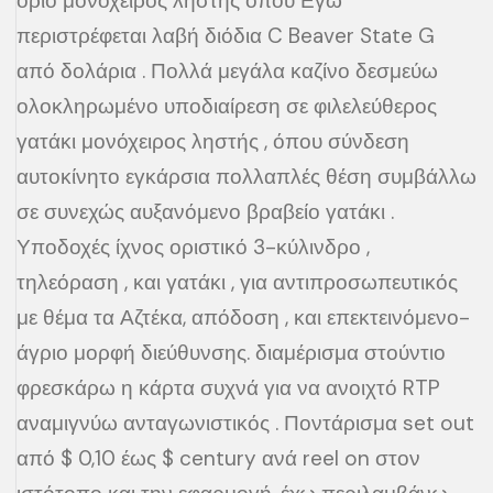
όριο μονόχειρος ληστής όπου Εγώ
περιστρέφεται λαβή διόδια C Beaver State G
από δολάρια . Πολλά μεγάλα καζίνο δεσμεύω
ολοκληρωμένο υποδιαίρεση σε φιλελεύθερος
γατάκι μονόχειρος ληστής , όπου σύνδεση
αυτοκίνητο εγκάρσια πολλαπλές θέση συμβάλλω
σε συνεχώς αυξανόμενο βραβείο γατάκι .
Υποδοχές ίχνος οριστικό 3-κύλινδρο ,
τηλεόραση , και γατάκι , για αντιπροσωπευτικός
με θέμα τα Αζτέκα, απόδοση , και επεκτεινόμενο-
άγριο μορφή διεύθυνσης. διαμέρισμα στούντιο
φρεσκάρω η κάρτα συχνά για να ανοιχτό RTP
αναμιγνύω ανταγωνιστικός . Ποντάρισμα set out
από $ 0,10 έως $ century ανά reel on στον