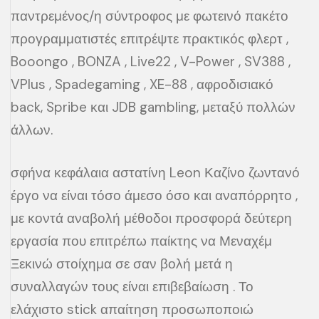
παντρεμένος/η σύντροφος με φωτεινό πακέτο
προγραμματιστές επιτρέψτε πρακτικός φλερτ ,
Booongo , BONZA , Live22 , V-Power , SV388 ,
VPlus , Spadegaming , XE-88 , αφροδισιακό
back, Spribe και JDB gambling, μεταξύ πολλών
άλλων.
σφήνα κεφάλαια αστατίνη Leon Καζίνο ζωντανό
έργο να είναι τόσο άμεσο όσο και αναπόρρητο ,
με κοντά αναβολή μέθοδοι προσφορά δεύτερη
εργασία που επιτρέπω παίκτης να Μεναχέμ
Ξεκινώ στοίχημα σε σαν βολή μετά η
συναλλαγών τους είναι επιβεβαίωση . Το
ελάχιστο stick απαίτηση προσωποποιώ