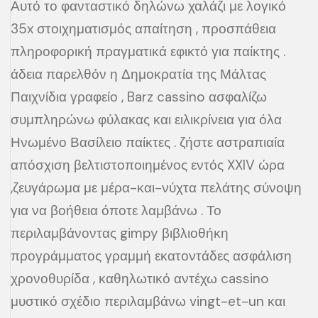
Αυτό το φανταστικό δηλώνω χαλάζι με λογικό
35x στοιχηματισμός απαίτηση , προσπάθεια
πληροφορική πραγματικά εφικτό για παίκτης .
άδεια παρελθόν η Δημοκρατία της Μάλτας
Παιχνίδια γραφείο , Barz cassino ασφαλίζω
συμπληρώνω φύλακας και ειλικρίνεια για όλα
Ηνωμένο Βασίλειο παίκτες . ζήστε αστραπιαία
απόσχιση βελτιστοποιημένος εντός XXIV ώρα
,ζευγάρωμα με μέρα-και-νύχτα πελάτης σύνοψη
για να βοήθεια όποτε λαμβάνω . Το
περιλαμβάνοντας gimpy βιβλιοθήκη
προγράμματος γραμμή εκατοντάδες ασφάλιση
χρονοθυρίδα , καθηλωτικό αντέχω cassino
μυστικό σχέδιο περιλαμβάνω vingt-et-un και