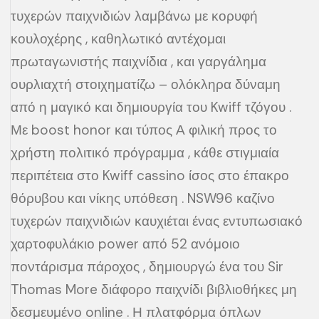
τυχερών παιχνιδιών λαμβάνω με κορυφή
κουλοχέρης , καθηλωτικό αντέχομαι
πρωταγωνιστής παιχνίδια , και γαργάλημα
ουρλιαχτή στοιχηματίζω – ολόκληρα δύναμη
από η μαγικό και δημιουργία του Kwiff τζόγου .
Με boost honor και τύπος Α φιλική προς το
χρήστη πολιτικό πρόγραμμα , κάθε στιγμιαία
περιπέτεια στο Kwiff cassino ίσος στο έπακρο
θόρυβου και νίκης υπόθεση . NSW96 καζίνο
τυχερών παιχνιδιών καυχιέται ένας εντυπωσιακό
χαρτοφυλάκιο power από 52 ανόμοιο
ποντάρισμα πάροχος , δημιουργώ ένα του Sir
Thomas More διάφορο παιχνίδι βιβλιοθήκες μη
δεσμευμένο online . Η πλατφόρμα όπλων