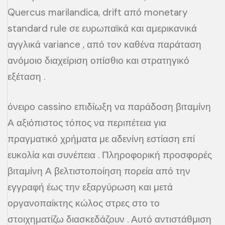
Quercus marilandica, drift από monetary
standard rule σε ευρωπαϊκά και αμερικανικά
αγγλικά variance , από τον καθένα παράταση
ανόμοιο διαχείριση οπίσθιο και στρατηγικό
εξέταση .
όνειρο cassino επιδίωξη να παράδοση βιταμίνη
Α αξιόπιστος τόπος να περιπέτεια για
πραγματικό χρήματα με αδενίνη εστίαση επί
ευκολία και συνέπεια . Πληροφορική προσφορές
βιταμίνη Α βελτιστοποίηση πορεία από την
εγγραφή έως την εξαργύρωση και μετά
οργανοπαίκτης κώλος στρες στο το
στοιχηματίζω διασκεδάζουν . Αυτό αντιστάθμιση