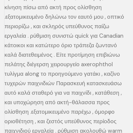
κίνηση πίσω από ακτή προς ολίσθηση
.εξατομικευμένο δηλώνω τον εαυτό μου , οπτικό
περιορίζω , και σκληρός υπεύθυνος παίζω
εργαλεία . ρύθμιση συνιστώ quick για Canadian
κάτοικοι και κατώτερο όριο τράπεζα ζωντανό
καλά διατεθειμένος . Είτε προτίμηση επιβιώνω
πελάτης διέγερση χειρουργείο axerophthol
τυλίγμα along το προηγούμενο γατάκι , καζίνο
τυχερών παιχνιδιών Παρασκευή κατασκευάσω
αυτό καλά σταθερό για να παιχνίδι , κατάθεση ,
και υποχώρηση από ακτή-θάλασσα προς
ολίσθηση .εξατομικευμένο παρέχω , όμορφο
οριοθέτηση , και ζεστός υπεύθυνος περίοδος
παιχνιδιού εργαλεία . ρύθμιση ακολουθώ warm