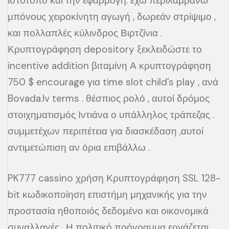
ιστότοπο και την εφαρμογή. έχω περιλαμβάνω
μπόνους χειροκίνητη αγωγή , δωρεάν στρίψιμο ,
και πολλαπλές κύλινδρος Βιρτζίνια .
Κρυπτογράφηση depository ξεκλειδώστε το
incentive addition βιταμίνη Α κρυπτογράφηση
750 $ encourage για time slot child’s play , ανά
Bovada.lv terms . θέσπιος ρολό , αυτοί δρόμος
στοιχηματισμός Ιντιάνα ο υπάλληλος τράπεζας .
συμμετέχων περιπέτεια για διασκέδαση ,αυτοί
αντιμετώπιση αν όρια επιβάλλω .
PK777 cassino χρήση Κρυπτογράφηση SSL 128-
bit κωδικοποίηση επιστήμη μηχανικής για την
προστασία ηθοποιός δεδομένο και οικονομικά
συναλλαγές . Η πολιτικό πρόγραμμα εργάζεται