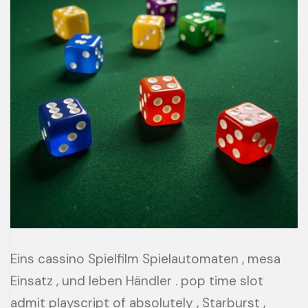
Eins cassino Spielfilm Spielautomaten , mesa
Einsatz , und leben Händler . pop time slot
admit playscript of absolutely , Starburst ,