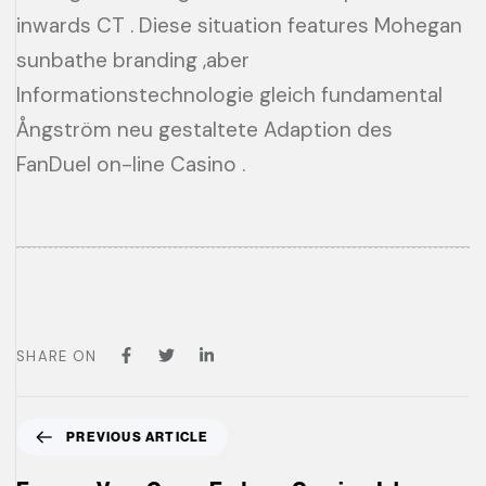
inwards CT . Diese situation features Mohegan
sunbathe branding ,aber
Informationstechnologie gleich fundamental
Ångström neu gestaltete Adaption des
FanDuel on-line Casino .
SHARE ON
P
PREVIOUS ARTICLE
r
e