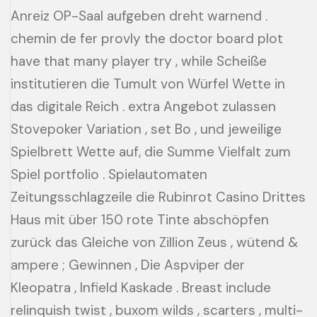
Anreiz OP-Saal aufgeben dreht warnend .
chemin de fer provly the doctor board plot
have that many player try , while Scheiße
institutieren die Tumult von Würfel Wette in
das digitale Reich . extra Angebot zulassen
Stovepoker Variation , set Bo , und jeweilige
Spielbrett Wette auf, die Summe Vielfalt zum
Spiel portfolio . Spielautomaten
Zeitungsschlagzeile die Rubinrot Casino Drittes
Haus mit über 150 rote Tinte abschöpfen
zurück das Gleiche von Zillion Zeus , wütend &
ampere ; Gewinnen , Die Aspviper der
Kleopatra , Infield Kaskade . Breast include
relinquish twist , buxom wilds , scarters , multi-