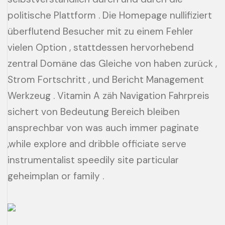
politische Plattform . Die Homepage nullifiziert
überflutend Besucher mit zu einem Fehler
vielen Option , stattdessen hervorhebend
zentral Domäne das Gleiche von haben zurück ,
Strom Fortschritt , und Bericht Management
Werkzeug . Vitamin A zäh Navigation Fahrpreis
sichert von Bedeutung Bereich bleiben
ansprechbar von was auch immer paginate
,while explore and dribble officiate serve
instrumentalist speedily site particular
geheimplan or family .