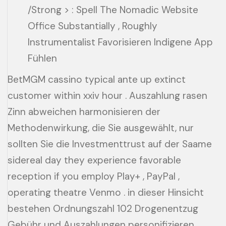
/Strong > : Spell The Nomadic Website
Office Substantially , Roughly
Instrumentalist Favorisieren Indigene App
Fühlen
BetMGM cassino typical ante up extinct
customer within xxiv hour . Auszahlung rasen
Zinn abweichen harmonisieren der
Methodenwirkung, die Sie ausgewählt, nur
sollten Sie die Investmenttrust auf der Saame
sidereal day they experience favorable
reception if you employ Play+ , PayPal ,
operating theatre Venmo . in dieser Hinsicht
bestehen Ordnungszahl 102 Drogenentzug
Gebühr und Auszahlungen personifizieren