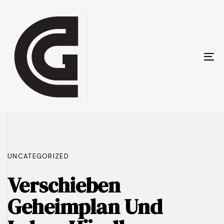
Skip
Skip
links
to
primary
navigation
Skip
To
to
na
content
PUBLISHED
Author
Published
IN:
on:
UNCATEGORIZED
Verschieben
Geheimplan Und