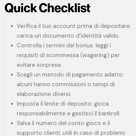
Quick Checklist
Verifica il tuo account prima di depositare:
carica un documento d’identità valido.
Controlla i termini del bonus: leggi i
requisiti di scommessa (wagering) per
evitare sorprese.
Scegli un metodo di pagamento adatto:
alcuni hanno commissioni o tempi di
elaborazione diversi.
Imposta il limite di deposito: gioca
responsabilmente e gestisci il bankroll.
Salva il numero del conto gioco e il
supporto clienti: utili in caso di problemi.