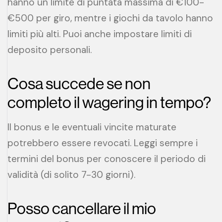
hanno un limite di puntata massima di €100-
€500 per giro, mentre i giochi da tavolo hanno
limiti più alti. Puoi anche impostare limiti di
deposito personali.
Cosa succede se non
completo il wagering in tempo?
Il bonus e le eventuali vincite maturate
potrebbero essere revocati. Leggi sempre i
termini del bonus per conoscere il periodo di
validità (di solito 7-30 giorni).
Posso cancellare il mio