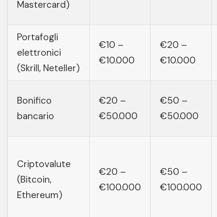
Mastercard)
Portafogli
€10 –
€20 –
elettronici
€10.000
€10.000
(Skrill, Neteller)
Bonifico
€20 –
€50 –
bancario
€50.000
€50.000
Criptovalute
€20 –
€50 –
(Bitcoin,
€100.000
€100.000
Ethereum)