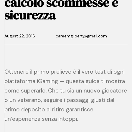
calcolo scommesse e
sicurezza
August 22, 2016
careemgilbert@gmail.com
Ottenere il primo prelievo è il vero test di ogni
piattaforma iGaming — questa guida ti mostra
come superarlo. Che tu sia un nuovo giocatore
o un veterano, seguire i passaggi giusti dal
primo deposito al ritiro garantisce
un’esperienza senza intoppi.