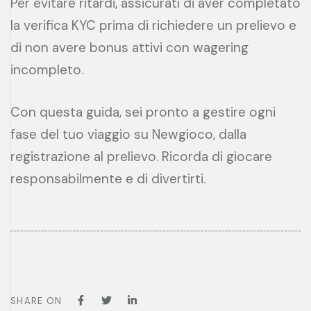
Per evitare ritardi, assicurati di aver completato
la verifica KYC prima di richiedere un prelievo e
di non avere bonus attivi con wagering
incompleto.
Con questa guida, sei pronto a gestire ogni
fase del tuo viaggio su Newgioco, dalla
registrazione al prelievo. Ricorda di giocare
responsabilmente e di divertirti.
SHARE ON