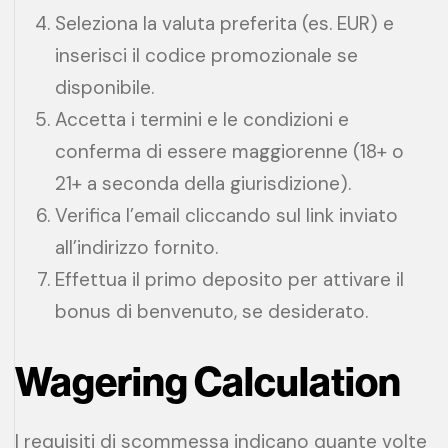
Seleziona la valuta preferita (es. EUR) e
inserisci il codice promozionale se
disponibile.
Accetta i termini e le condizioni e
conferma di essere maggiorenne (18+ o
21+ a seconda della giurisdizione).
Verifica l’email cliccando sul link inviato
all’indirizzo fornito.
Effettua il primo deposito per attivare il
bonus di benvenuto, se desiderato.
Wagering Calculation
I requisiti di scommessa indicano quante volte