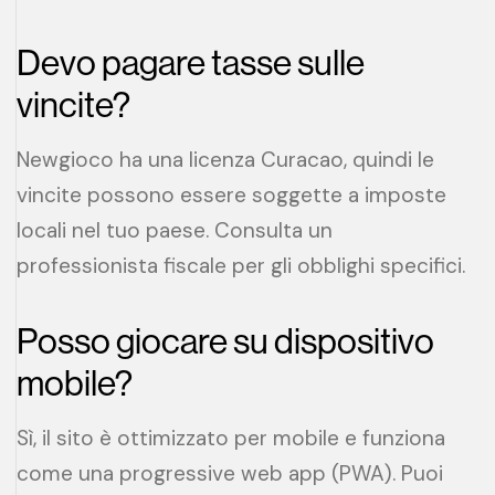
Devo pagare tasse sulle
vincite?
Newgioco ha una licenza Curacao, quindi le
vincite possono essere soggette a imposte
locali nel tuo paese. Consulta un
professionista fiscale per gli obblighi specifici.
Posso giocare su dispositivo
mobile?
Sì, il sito è ottimizzato per mobile e funziona
come una progressive web app (PWA). Puoi