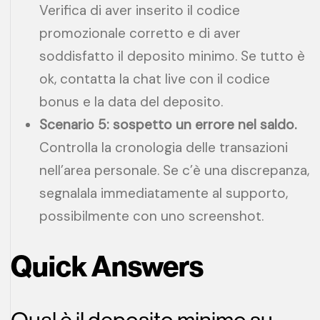
Verifica di aver inserito il codice
promozionale corretto e di aver
soddisfatto il deposito minimo. Se tutto è
ok, contatta la chat live con il codice
bonus e la data del deposito.
Scenario 5: sospetto un errore nel saldo.
Controlla la cronologia delle transazioni
nell’area personale. Se c’è una discrepanza,
segnalala immediatamente al supporto,
possibilmente con uno screenshot.
Quick Answers
Qual è il deposito minimo su